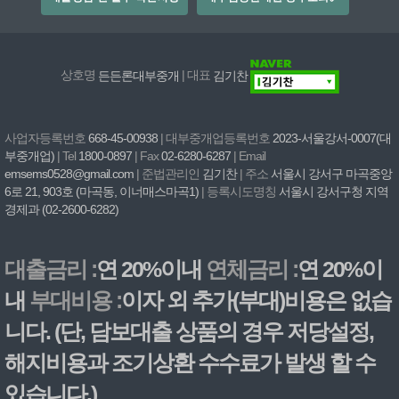
상호명
든든론대부중개
| 대표
김기찬
사업자등록번호
668-45-00938
| 대부중개업등록번호
2023-서울강서-0007(대
부중개업)
| Tel
1800-0897
| Fax
02-6280-6287
| Email
emsems0528@gmail.com
| 준법관리인
김기찬
| 주소
서울시 강서구 마곡중앙
6로 21, 903호 (마곡동, 이너매스마곡1)
| 등록시도명칭
서울시 강서구청 지역
경제과 (02-2600-6282)
대출금리 :
연 20%이내
연체금리 :
연 20%이
내
부대비용 :
이자 외 추가(부대)비용은 없습
니다. (단, 담보대출 상품의 경우 저당설정,
해지비용과 조기상환 수수료가 발생 할 수
있습니다.)