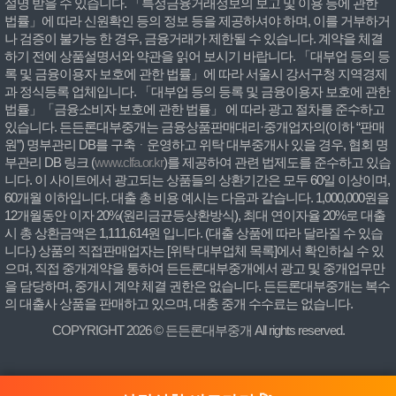
설명 받을 수 있습니다. 「특정금융거래정보의 보고 및 이용 등에 관한
법률」에 따라 신원확인 등의 정보 등을 제공하셔야 하며, 이를 거부하거
나 검증이 불가능 한 경우, 금융거래가 제한될 수 있습니다. 계약을 체결
하기 전에 상품설명서와 약관을 읽어 보시기 바랍니다. 「대부업 등의 등
록 및 금융이용자 보호에 관한 법률」에 따라 서울시 강서구청 지역경제
과 정식등록 업체입니다. 「대부업 등의 등록 및 금융이용자 보호에 관한
법률」「금융소비자 보호에 관한 법률」 에 따라 광고 절차를 준수하고
있습니다. 든든론대부중개는 금융상품판매대리·중개업자의(이하 “판매
원”) 명부관리 DB를 구축ᆞ운영하고 위탁 대부중개사 있을 경우, 협회 명
부관리 DB 링크 (
www.clfa.or.kr
)를 제공하여 관련 법제도를 준수하고 있습
니다. 이 사이트에서 광고되는 상품들의 상환기간은 모두 60일 이상이며,
60개월 이하입니다. 대출 총 비용 예시는 다음과 같습니다. 1,000,000원을
12개월동안 이자 20%(원리금균등상환방식), 최대 연이자율 20%로 대출
시 총 상환금액은 1,111,614원 입니다. (대출 상품에 따라 달라질 수 있습
니다.) 상품의 직접판매업자는 [위탁 대부업체 목록]에서 확인하실 수 있
으며, 직접 중개계약을 통하여 든든론대부중개에서 광고 및 중개업무만
을 담당하며, 중개시 계약 체결 권한은 없습니다. 든든론대부중개는 복수
의 대출사 상품을 판매하고 있으며, 대충 중개 수수료는 없습니다.
COPYRIGHT 2026 © 든든론대부중개 All rights reserved.