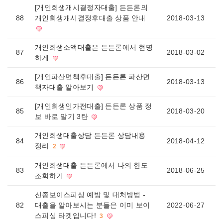
[개인회생개시결정자대출] 든든론의
88
개인회생개시결정후대출 상품 안내
2018-03-13
개인회생소액대출은 든든론에서 현명
87
2018-03-02
하게
[개인파산면책후대출] 든든론 파산면
86
2018-03-13
책자대출 알아보기
[개인회생인가전대출] 든든론 상품 정
85
2018-03-20
보 바로 알기 3탄
개인회생대출상담 든든론 상담내용
84
2018-04-12
정리
2
개인회생대출 든든론에서 나의 한도
83
2018-06-25
조회하기
신종보이스피싱 예방 및 대처방법 -
82
대출을 알아보시는 분들은 이미 보이
2022-06-27
스피싱 타겟입니다!
3