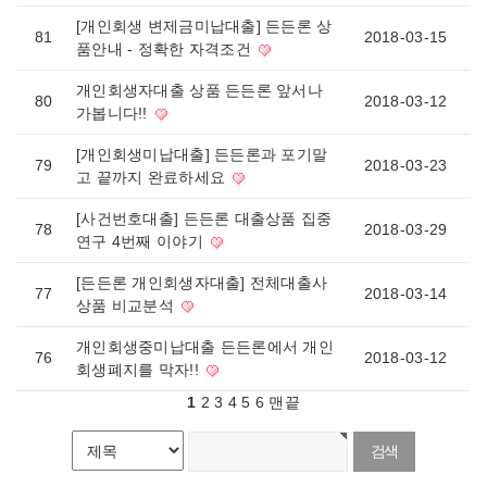
[개인회생 변제금미납대출] 든든론 상
81
2018-03-15
품안내 - 정확한 자격조건
개인회생자대출 상품 든든론 앞서나
80
2018-03-12
가봅니다!!
[개인회생미납대출] 든든론과 포기말
79
2018-03-23
고 끝까지 완료하세요
[사건번호대출] 든든론 대출상품 집중
78
2018-03-29
연구 4번째 이야기
[든든론 개인회생자대출] 전체대출사
77
2018-03-14
상품 비교분석
개인회생중미납대출 든든론에서 개인
76
2018-03-12
회생폐지를 막자!!
1
2
3
4
5
6
맨끝
게시물 검색