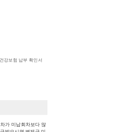
, 건강보험 납부 확인서
회차가 미납회차보다 많
 송금받으시면 변제금 미