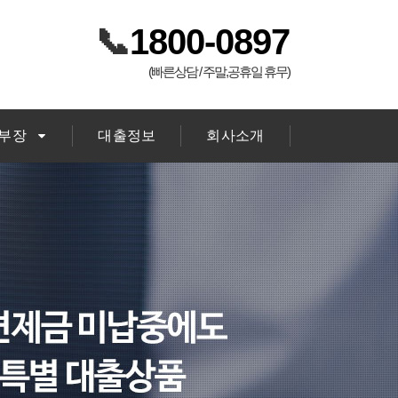
📞
1800-0897
(빠른상담 / 주말,공휴일 휴무)
김부장
대출정보
회사소개