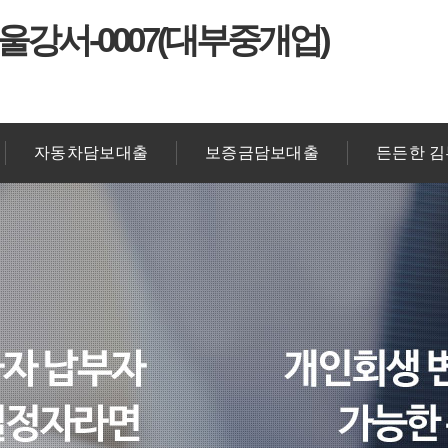
울강서-0007(대부중개업)
자동차담보대출
보증금담보대출
든든한 