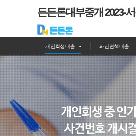
든든론대부중개 2023-서
개인회생대출
파산면책대출