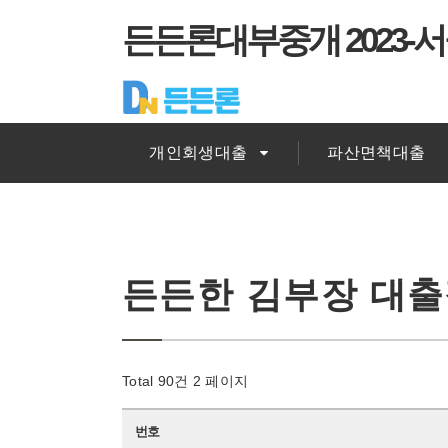
든든론대부중개 2023-서
개인회생대출
파산면책대출
든든한 김부장 대
Total 90건
2 페이지
번호