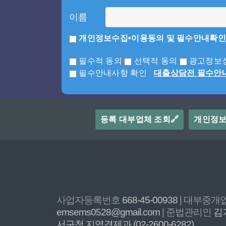
이름
개인정보수집•이용동의 및 필수안내확인
필수적 동의
선택적 동의
광고정보성
필수안내사항 확인
대출상담전 필수안
등록 대부업체 조회🔗
개인정
사업자등록번호
668-45-00938
| 대부중
emsems0528@gmail.com
| 준법관리인
김
서구청 지역경제과 (02-2600-6282)