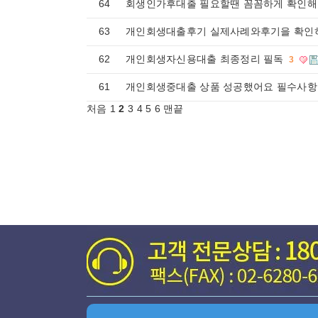
64
회생인가후대출 필요할땐 꼼꼼하게 확인해
63
개인회생대출후기 실제사례와후기을 확
62
개인회생자신용대출 최종정리 필독
3
61
개인회생중대출 상품 성공했어요 필수사항
처음
1
2
3
4
5
6
맨끝
게시물 검색