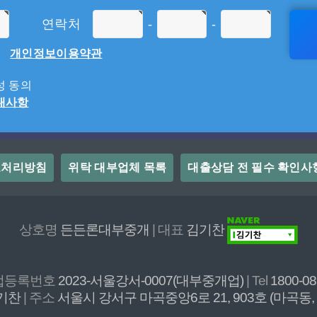
연락처
-
-
개인정보이용약관
 동의
내사항
보처리방침
위탁 대부업체 목록
대출상담 전 필수 확인사
상호명
든든론대부중개
| 대표
김기찬
개업등록번호
2023-서울강서-0007(대부중개업)
| Tel
1800-0
기찬
| 주소
서울시 강서구 마곡중앙6로 21, 903호 (마곡동