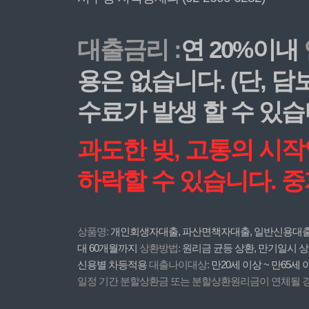
대출금리 :
연 20%이내
용은 없습니다. (단, 
수료가 발생 할 수 있습
과도한 빚, 고통의 시
하락할 수 있습니다. 
상품명:
개인회생자대출, 파산면책자대출, 일반신용대
대 60개월까지
상환방법:
원리금 균등 상환, 만기일시 상
신용별 차등적용
대출나이대상:
만20세 이상 ~ 만65세
일정 기간 분할상환금 또는 분할상환원리금이 연체될 경우