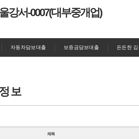
울강서-0007(대부중개업)
자동차담보대출
보증금담보대출
든든한 
출정보
제목