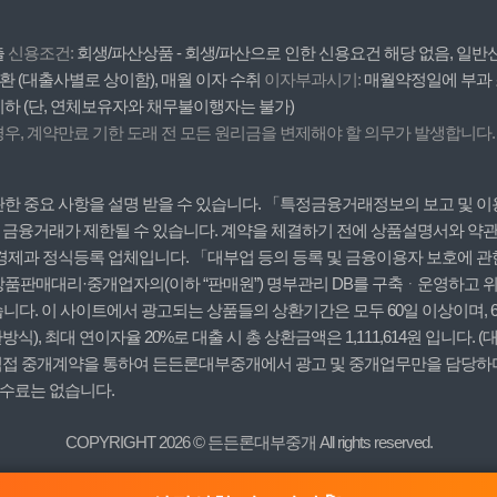
출
신용조건:
회생/파산상품 - 회생/파산으로 인한 신용요건 해당 없음, 일반신
환 (대출사별로 상이함), 매월 이자 수취
이자부과시기:
매월약정일에 부과
 이하 (단, 연체보유자와 채무불이행자는 불가)
, 계약만료 기한 도래 전 모든 원리금을 변제해야 할 의무가 발생합니다.
 중요 사항을 설명 받을 수 있습니다. 「특정금융거래정보의 보고 및 이용
, 금융거래가 제한될 수 있습니다. 계약을 체결하기 전에 상품설명서와 약관
경제과 정식등록 업체입니다. 「대부업 등의 등록 및 금융이용자 보호에 관
판매대리·중개업자의(이하 “판매원”) 명부관리 DB를 구축ᆞ운영하고 위탁
니다. 이 사이트에서 광고되는 상품들의 상환기간은 모두 60일 이상이며, 
상환방식), 최대 연이자율 20%로 대출 시 총 상환금액은 1,111,614원 입니다
, 직접 중개계약을 통하여 든든론대부중개에서 광고 및 중개업무만을 담당하
수수료는 없습니다.
COPYRIGHT 2026 © 든든론대부중개 All rights reserved.