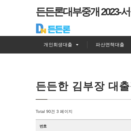
든든론대부중개 2023-서
개인회생대출
파산면책대출
든든한 김부장 대
Total 90건
3 페이지
번호