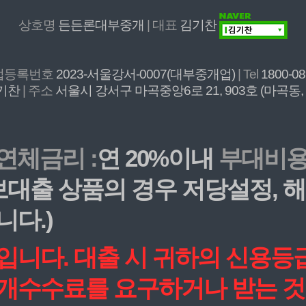
상호명
든든론대부중개
| 대표
김기찬
개업등록번호
2023-서울강서-0007(대부중개업)
| Tel
1800-0
기찬
| 주소
서울시 강서구 마곡중앙6로 21, 903호 (마곡동
연체금리 :
연 20%이내
부대비용 
담보대출 상품의 경우 저당설정,
니다.)
작입니다. 대출 시 귀하의 신용
중개수수료를 요구하거나 받는 것