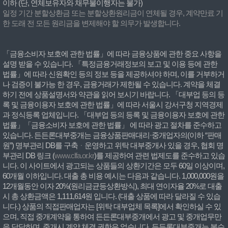
이하 (단, 연체보유자와 채무불이행자는 불가)
일정 기간 분할상환금 또는 분할상환원리금이 연체될 경우, 계약만료 기
한 도래 전 모든 원리금을 변제해야 할 의무가 발생합니다.
「금융소비자 보호에 관한 법률」에 따라 금융상품에 관한 중요 사항을
설명 받을 수 있습니다. 「특정금융거래정보의 보고 및 이용 등에 관한
법률」에 따라 신원확인 등의 정보 등을 제공하셔야 하며, 이를 거부하거
나 검증이 불가능 한 경우, 금융거래가 제한될 수 있습니다. 계약을 체결
하기 전에 상품설명서와 약관을 읽어 보시기 바랍니다. 「대부업 등의 등
록 및 금융이용자 보호에 관한 법률」에 따라 서울시 강서구청 지역경제
과 정식등록 업체입니다. 「대부업 등의 등록 및 금융이용자 보호에 관한
법률」「금융소비자 보호에 관한 법률」 에 따라 광고 절차를 준수하고
있습니다. 든든론대부중개는 금융상품판매대리·중개업자의(이하 “판매
원”) 명부관리 DB를 구축ᆞ운영하고 위탁 대부중개사 있을 경우, 협회 명
부관리 DB 링크 (
www.clfa.or.kr
)를 제공하여 관련 법제도를 준수하고 있습
니다. 이 사이트에서 광고되는 상품들의 상환기간은 모두 60일 이상이며,
60개월 이하입니다. 대출 총 비용 예시는 다음과 같습니다. 1,000,000원을
12개월동안 이자 20%(원리금균등상환방식), 최대 연이자율 20%로 대출
시 총 상환금액은 1,111,614원 입니다. (대출 상품에 따라 달라질 수 있습
니다.) 상품의 직접판매업자는 [위탁 대부업체 목록]에서 확인하실 수 있
으며, 직접 중개계약을 통하여 든든론대부중개에서 광고 및 중개업무만
을 담당하며, 중개시 계약 체결 권한은 없습니다. 든든론대부중개는 복수