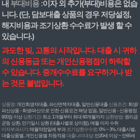
내
부대비용 :
이자 외 추가(부대)비용은 없습
니다. (단, 담보대출 상품의 경우 저당설정,
해지비용과 조기상환 수수료가 발생 할 수
있습니다.)
과도한 빚, 고통의 시작입니다. 대출 시 귀하
의 신용등급 또는 개인신용평점이 하락할
수 있습니다. 중개수수료를 요구하거나 받
는 것은 불법입니다.
상품명:
개인회생자대출, 파산면책자대출, 일반신용대출
신용조건:
회생/
파산상품 - 회생/파산으로 인한 신용요건 해당 없음, 일반신용 - 신용평점
600점 이상
상환기간:
최소 1개월부터 최대 60개월까지
상환방법:
원리금
균등 상환, 만기일시 상환 (대출사별로 상이함), 매월 이자 수취
이자부과시기:
매월약정일에 부과
조기상환수수료:
0% ~ 3%, 대출사별,
대출상품별, 개인신용별 차등적용
대출나이대상:
만20세 이상 ~ 만65세