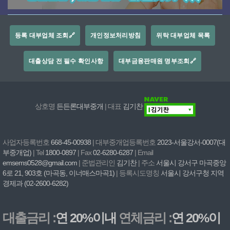
등록 대부업체 조회🔗
개인정보처리방침
위탁 대부업체 목록
대출상담 전 필수 확인사항
대부금융판매원 명부조회🔗
상호명
든든론대부중개
| 대표
김기찬
사업자등록번호
668-45-00938
| 대부중개업등록번호
2023-서울강서-0007(대
부중개업)
| Tel
1800-0897
| Fax
02-6280-6287
| Email
emsems0528@gmail.com
| 준법관리인
김기찬
| 주소
서울시 강서구 마곡중앙
6로 21, 903호 (마곡동, 이너매스마곡1)
| 등록시도명칭
서울시 강서구청 지역
경제과 (02-2600-6282)
대출금리 :
연 20%이내
연체금리 :
연 20%이