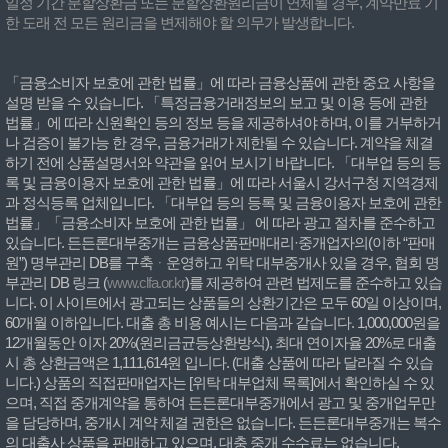
일정 기간 분할상환금 또는 분할상환원리금이 연체될 경우, 계약만료 기
한 도래 전 모든 원리금을 변제해야 할 의무가 발생합니다.
「금융소비자 보호에 관한 법률」에 따라 금융상품에 관한 중요 사항을
설명 받을 수 있습니다. 「특정금융거래정보의 보고 및 이용 등에 관한
법률」에 따라 신원확인 등의 정보 등을 제공하셔야 하며, 이를 거부하거
나 검증이 불가능 한 경우, 금융거래가 제한될 수 있습니다. 계약을 체결
하기 전에 상품설명서와 약관을 읽어 보시기 바랍니다. 「대부업 등의 등
록 및 금융이용자 보호에 관한 법률」에 따라 서울시 강서구청 지역경제
과 정식등록 업체입니다. 「대부업 등의 등록 및 금융이용자 보호에 관한
법률」「금융소비자 보호에 관한 법률」 에 따라 광고 절차를 준수하고
있습니다. 든든론대부중개는 금융상품판매대리·중개업자의(이하 “판매
원”) 명부관리 DB를 구축ᆞ운영하고 위탁 대부중개사 있을 경우, 협회 명
부관리 DB 링크 (
www.clfa.or.kr
)를 제공하여 관련 법제도를 준수하고 있습
니다. 이 사이트에서 광고되는 상품들의 상환기간은 모두 60일 이상이며,
60개월 이하입니다. 대출 총 비용 예시는 다음과 같습니다. 1,000,000원을
12개월동안 이자 20%(원리금균등상환방식), 최대 연이자율 20%로 대출
시 총 상환금액은 1,111,614원 입니다. (대출 상품에 따라 달라질 수 있습
니다.) 상품의 직접판매업자는 [위탁 대부업체 목록]에서 확인하실 수 있
으며, 직접 중개계약을 통하여 든든론대부중개에서 광고 및 중개업무만
을 담당하며, 중개시 계약 체결 권한은 없습니다. 든든론대부중개는 복수
의 대출사 상품을 판매하고 있으며, 대충 중개 수수료는 없습니다.