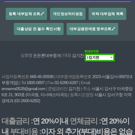
등록 대부업체 조회🔗
개인정보처리방침
위탁 대부업체 목록
대출상담 전 필수 확인사항
대부금융판매원 명부조회🔗
상호명
든든론대부중개
| 대표
김기찬
사업자등록번호
668-45-00938
| 대부중개업등록번호
2023-서울강서-0007(대
부중개업)
| Tel
1800-0897
| Fax
02-6280-6287
| Email
emsems0528@gmail.com
| 준법관리인
김기찬
| 주소
서울시 강서구 마곡중앙
6로 21, 903호 (마곡동, 이너매스마곡1)
| 등록시도명칭
서울시 강서구청 지역
경제과 (02-2600-6282)
대출금리 :
연 20%이내
연체금리 :
연 20%이
내
부대비용 :
이자 외 추가(부대)비용은 없습