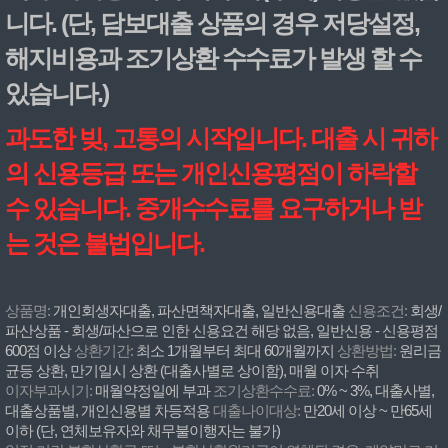
니다. (단, 담보대출 상품의 경우 저당설정,
해지비용과 조기상환 수수료가 발생 할 수
있습니다.)
과도한 빚, 고통의 시작입니다. 대출 시 귀하
의 신용등급 또는 개인신용평점이 하락할
수 있습니다. 중개수수료를 요구하거나 받
는 것은 불법입니다.
상품명:
개인회생자대출, 파산면책자대출, 일반신용대출
신용조건:
회생/
파산상품 - 회생/파산으로 인한 신용요건 해당 없음, 일반신용 - 신용평점
600점 이상
상환기간:
최소 1개월부터 최대 60개월까지
상환방법:
원리금
균등 상환, 만기일시 상환 (대출사별로 상이함), 매월 이자 수취
이자부과시기:
매월약정일에 부과
조기상환수수료:
0% ~ 3%, 대출사별,
대출상품별, 개인신용별 차등적용
대출나이대상:
만20세 이상 ~ 만65세
이하 (단, 연체보유자와 채무불이행자는 불가)