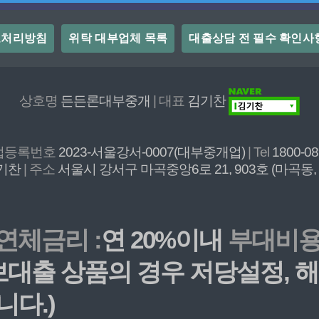
보처리방침
위탁 대부업체 목록
대출상담 전 필수 확인사
상호명
든든론대부중개
| 대표
김기찬
개업등록번호
2023-서울강서-0007(대부중개업)
| Tel
1800-0
기찬
| 주소
서울시 강서구 마곡중앙6로 21, 903호 (마곡동
연체금리 :
연 20%이내
부대비용 
담보대출 상품의 경우 저당설정,
니다.)