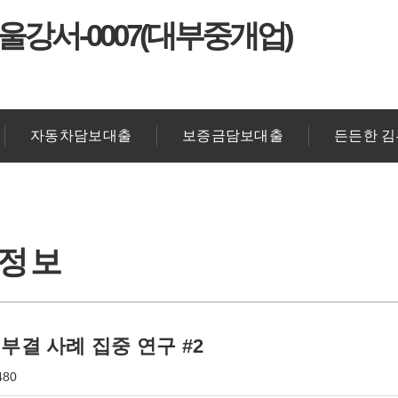
울강서-0007(대부중개업)
자동차담보대출
보증금담보대출
든든한 
출정보
부결 사례 집중 연구 #2
480