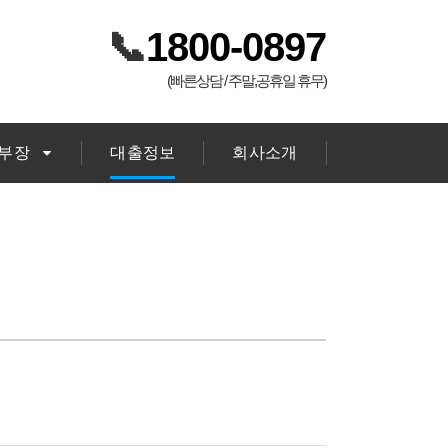
📞
1800-0897
(빠른상담 / 주말,공휴일 휴무)
김부장
대출정보
회사소개