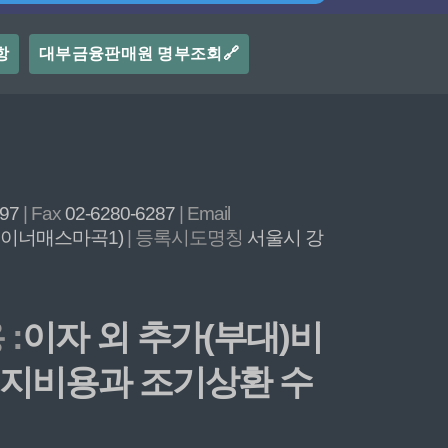
항
대부금융판매원 명부조회🔗
897
| Fax
02-6280-6287
| Email
, 이너매스마곡1)
| 등록시도명칭
서울시 강
:
이자 외 추가(부대)비
 해지비용과 조기상환 수