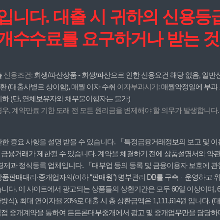
작입니다. 대출 시 귀하의 신용
중개수수료를 요구하거나 받는 것
출
신용조건:
회생/파산상품 - 회생/파산으로 인한 신용요건 해당 없음, 일반신
환 (대출사별로 상이함), 매월 이자 수취
이자부과시기:
매월약정일에 부과
 이하 (단, 연체보유자와 채무불이행자는 불가)
, 계약만료 기한 도래 전 모든 원리금을 변제해야 할 의무가 발생합니다.
 중요 사항을 설명 받을 수 있습니다. 「특정금융거래정보의 보고 및 이용
, 금융거래가 제한될 수 있습니다. 계약을 체결하기 전에 상품설명서와 약관
경제과 정식등록 업체입니다. 「대부업 등의 등록 및 금융이용자 보호에 관
판매대리·중개업자의(이하 “판매원”) 명부관리 DB를 구축ᆞ운영하고 위탁
니다. 이 사이트에서 광고되는 상품들의 상환기간은 모두 60일 이상이며, 
상환방식), 최대 연이자율 20%로 대출 시 총 상환금액은 1,111,614원 입니다
, 직접 중개계약을 통하여 든든론대부중개에서 광고 및 중개업무만을 담당하