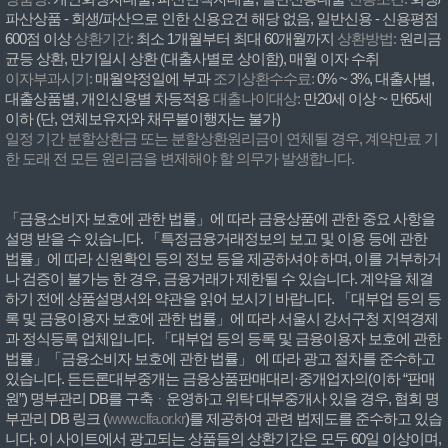
파산상품 - 회생/파산으로 인한 신용요건 해당 없음, 일반신용 - 신용평점
600점 이상
상환기간:
최소 1개월부터 최대 60개월까지
상환방법:
원리금
균등 상환, 만기일시 상환 (대출사별로 상이함), 매월 이자 수취
이자부과시기:
매월약정일에 부과
조기상환수수료:
0% ~ 3%, 대출사별,
대출상품별, 개인신용별 차등적용
대출나이대상:
만20세 이상 ~ 만65세
이하 (단, 연체보유자와 채무불이행자는 불가)
일정 기간 분할상환금 또는 분할상환원리금이 연체될 경우, 계약만료 기
한 도래 전 모든 원리금을 변제해야 할 의무가 발생합니다.
「금융소비자 보호에 관한 법률」에 따라 금융상품에 관한 중요 사항을
설명 받을 수 있습니다. 「특정금융거래정보의 보고 및 이용 등에 관한
법률」에 따라 신원확인 등의 정보 등을 제공하셔야 하며, 이를 거부하거
나 검증이 불가능 한 경우, 금융거래가 제한될 수 있습니다. 계약을 체결
하기 전에 상품설명서와 약관을 읽어 보시기 바랍니다. 「대부업 등의 등
록 및 금융이용자 보호에 관한 법률」에 따라 서울시 강서구청 지역경제
과 정식등록 업체입니다. 「대부업 등의 등록 및 금융이용자 보호에 관한
법률」「금융소비자 보호에 관한 법률」 에 따라 광고 절차를 준수하고
있습니다. 든든론대부중개는 금융상품판매대리·중개업자의(이하 “판매
원”) 명부관리 DB를 구축ᆞ운영하고 위탁 대부중개사 있을 경우, 협회 명
부관리 DB 링크 (
www.clfa.or.kr
)를 제공하여 관련 법제도를 준수하고 있습
니다. 이 사이트에서 광고되는 상품들의 상환기간은 모두 60일 이상이며,