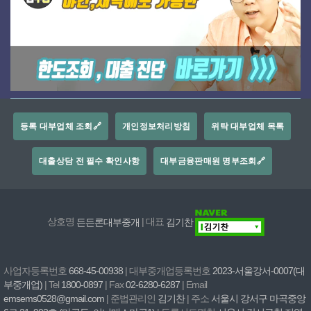
등록 대부업체 조회🔗
개인정보처리방침
위탁 대부업체 목록
대출상담 전 필수 확인사항
대부금융판매원 명부조회🔗
상호명
든든론대부중개
| 대표
김기찬
사업자등록번호
668-45-00938
| 대부중개업등록번호
2023-서울강서-0007(대
부중개업)
| Tel
1800-0897
| Fax
02-6280-6287
| Email
emsems0528@gmail.com
| 준법관리인
김기찬
| 주소
서울시 강서구 마곡중앙