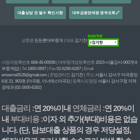
대출상담 전 필수 확인사항
대부금융판매원 명부조회🔗
상호명
든든론대부중개
| 대표
김기찬
사업자등록번호
668-45-00938
| 대부중개업등록번호
2023-서울강서-0007(대
부중개업)
| Tel
1800-0897
| Fax
02-6280-6287
| Email
emsems0528@gmail.com
| 준법관리인
김기찬
| 주소
서울시 강서구 마곡중앙
6로 21, 903호 (마곡동, 이너매스마곡1)
| 등록시도명칭
서울시 강서구청 지역
경제과 (02-2600-6282)
대출금리 :
연 20%이내
연체금리 :
연 20%이
내
부대비용 :
이자 외 추가(부대)비용은 없습
니다. (단, 담보대출 상품의 경우 저당설정,