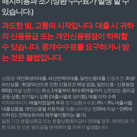
해지비용과 조기상환 수수료가 발생 할 수
있습니다.)
과도한 빚, 고통의 시작입니다. 대출 시 귀하
의 신용등급 또는 개인신용평점이 하락할
수 있습니다. 중개수수료를 요구하거나 받
는 것은 불법입니다.
상품명:
개인회생자대출, 파산면책자대출, 일반신용대출
신용조건:
회생/
파산상품 - 회생/파산으로 인한 신용요건 해당 없음, 일반신용 - 신용평점
600점 이상
상환기간:
최소 1개월부터 최대 60개월까지
상환방법:
원리금
균등 상환, 만기일시 상환 (대출사별로 상이함), 매월 이자 수취
이자부과시기:
매월약정일에 부과
조기상환수수료:
0% ~ 3%, 대출사별,
대출상품별, 개인신용별 차등적용
대출나이대상:
만20세 이상 ~ 만65세
이하 (단, 연체보유자와 채무불이행자는 불가)
일정 기간 분할상환금 또는 분할상환원리금이 연체될 경우, 계약만료 기
한 도래 전 모든 원리금을 변제해야 할 의무가 발생합니다.