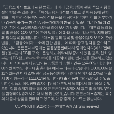
「금융소비자 보호에 관한 법률」에 따라 금융상품에 관한 중요 사항을
설명 받을 수 있습니다. 「특정금융거래정보의 보고 및 이용 등에 관한
법률」에 따라 신원확인 등의 정보 등을 제공하셔야 하며, 이를 거부하거
나 검증이 불가능 한 경우, 금융거래가 제한될 수 있습니다. 계약을 체결
하기 전에 상품설명서와 약관을 읽어 보시기 바랍니다. 「대부업 등의 등
록 및 금융이용자 보호에 관한 법률」에 따라 서울시 강서구청 지역경제
과 정식등록 업체입니다. 「대부업 등의 등록 및 금융이용자 보호에 관한
법률」「금융소비자 보호에 관한 법률」 에 따라 광고 절차를 준수하고
있습니다. 든든론대부중개는 금융상품판매대리·중개업자의(이하 “판매
원”) 명부관리 DB를 구축ᆞ운영하고 위탁 대부중개사 있을 경우, 협회 명
부관리 DB 링크 (
www.clfa.or.kr
)를 제공하여 관련 법제도를 준수하고 있습
니다. 이 사이트에서 광고되는 상품들의 상환기간은 모두 60일 이상이며,
60개월 이하입니다. 대출 총 비용 예시는 다음과 같습니다. 1,000,000원을
12개월동안 이자 20%(원리금균등상환방식), 최대 연이자율 20%로 대출
시 총 상환금액은 1,111,614원 입니다. (대출 상품에 따라 달라질 수 있습
니다.) 상품의 직접판매업자는 [위탁 대부업체 목록]에서 확인하실 수 있
으며, 직접 중개계약을 통하여 든든론대부중개에서 광고 및 중개업무만
을 담당하며, 중개시 계약 체결 권한은 없습니다. 든든론대부중개는 복수
의 대출사 상품을 판매하고 있으며, 대충 중개 수수료는 없습니다.
COPYRIGHT 2026 © 든든론대부중개 All rights reserved.