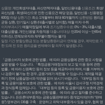
상품명:
개인회생자대출, 파산면책자대출, 일반신용대출
신용조건:
회생/
파산상품 - 회생/파산으로 인한 신용요건 해당 없음, 일반신용 - 신용평점
600점 이상
상환기간:
최소 1개월부터 최대 60개월까지
상환방법:
원리금
균등 상환, 만기일시 상환 (대출사별로 상이함), 매월 이자 수취
이자부과시기:
매월약정일에 부과
조기상환수수료:
0% ~ 3%, 대출사별,
대출상품별, 개인신용별 차등적용
대출나이대상:
만20세 이상 ~ 만65세
이하 (단, 연체보유자와 채무불이행자는 불가)
일정 기간 분할상환금 또는 분할상환원리금이 연체될 경우, 계약만료 기
한 도래 전 모든 원리금을 변제해야 할 의무가 발생합니다.
「금융소비자 보호에 관한 법률」에 따라 금융상품에 관한 중요 사항을
설명 받을 수 있습니다. 「특정금융거래정보의 보고 및 이용 등에 관한
법률」에 따라 신원확인 등의 정보 등을 제공하셔야 하며, 이를 거부하거
나 검증이 불가능 한 경우, 금융거래가 제한될 수 있습니다. 계약을 체결
하기 전에 상품설명서와 약관을 읽어 보시기 바랍니다. 「대부업 등의 등
록 및 금융이용자 보호에 관한 법률」에 따라 서울시 강서구청 지역경제
과 정식등록 업체입니다. 「대부업 등의 등록 및 금융이용자 보호에 관한
법률」「금융소비자 보호에 관한 법률」 에 따라 광고 절차를 준수하고
있습니다. 든든론대부중개는 금융상품판매대리·중개업자의(이하 “판매
원”) 명부관리 DB를 구축ᆞ운영하고 위탁 대부중개사 있을 경우, 협회 명