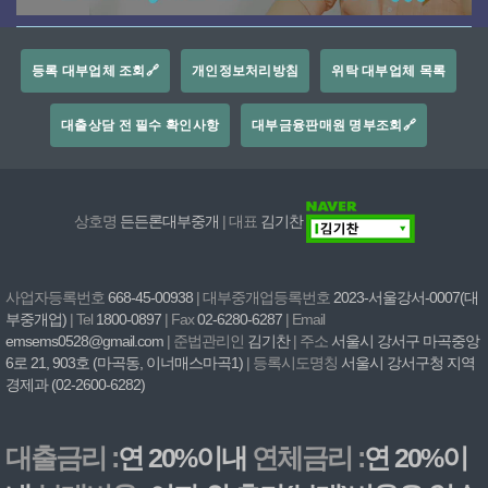
등록 대부업체 조회🔗
개인정보처리방침
위탁 대부업체 목록
대출상담 전 필수 확인사항
대부금융판매원 명부조회🔗
상호명
든든론대부중개
| 대표
김기찬
사업자등록번호
668-45-00938
| 대부중개업등록번호
2023-서울강서-0007(대
부중개업)
| Tel
1800-0897
| Fax
02-6280-6287
| Email
emsems0528@gmail.com
| 준법관리인
김기찬
| 주소
서울시 강서구 마곡중앙
6로 21, 903호 (마곡동, 이너매스마곡1)
| 등록시도명칭
서울시 강서구청 지역
경제과 (02-2600-6282)
대출금리 :
연 20%이내
연체금리 :
연 20%이