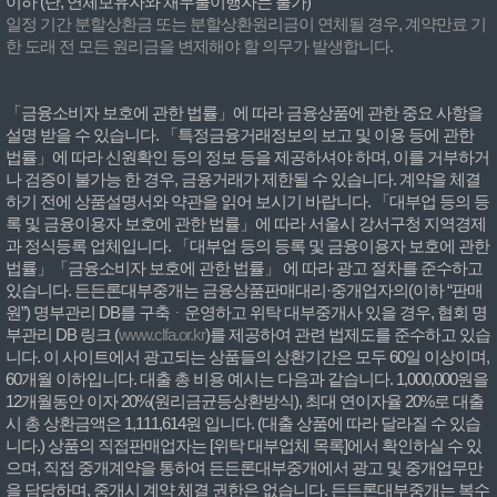
이하 (단, 연체보유자와 채무불이행자는 불가)
일정 기간 분할상환금 또는 분할상환원리금이 연체될 경우, 계약만료 기
한 도래 전 모든 원리금을 변제해야 할 의무가 발생합니다.
「금융소비자 보호에 관한 법률」에 따라 금융상품에 관한 중요 사항을
설명 받을 수 있습니다. 「특정금융거래정보의 보고 및 이용 등에 관한
법률」에 따라 신원확인 등의 정보 등을 제공하셔야 하며, 이를 거부하거
나 검증이 불가능 한 경우, 금융거래가 제한될 수 있습니다. 계약을 체결
하기 전에 상품설명서와 약관을 읽어 보시기 바랍니다. 「대부업 등의 등
록 및 금융이용자 보호에 관한 법률」에 따라 서울시 강서구청 지역경제
과 정식등록 업체입니다. 「대부업 등의 등록 및 금융이용자 보호에 관한
법률」「금융소비자 보호에 관한 법률」 에 따라 광고 절차를 준수하고
있습니다. 든든론대부중개는 금융상품판매대리·중개업자의(이하 “판매
원”) 명부관리 DB를 구축ᆞ운영하고 위탁 대부중개사 있을 경우, 협회 명
부관리 DB 링크 (
www.clfa.or.kr
)를 제공하여 관련 법제도를 준수하고 있습
니다. 이 사이트에서 광고되는 상품들의 상환기간은 모두 60일 이상이며,
60개월 이하입니다. 대출 총 비용 예시는 다음과 같습니다. 1,000,000원을
12개월동안 이자 20%(원리금균등상환방식), 최대 연이자율 20%로 대출
시 총 상환금액은 1,111,614원 입니다. (대출 상품에 따라 달라질 수 있습
니다.) 상품의 직접판매업자는 [위탁 대부업체 목록]에서 확인하실 수 있
으며, 직접 중개계약을 통하여 든든론대부중개에서 광고 및 중개업무만
을 담당하며, 중개시 계약 체결 권한은 없습니다. 든든론대부중개는 복수