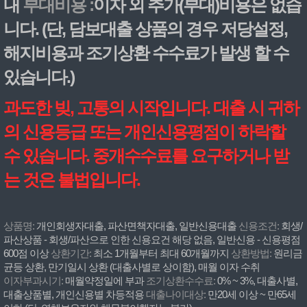
내
부대비용 :
이자 외 추가(부대)비용은 없습
니다. (단, 담보대출 상품의 경우 저당설정,
해지비용과 조기상환 수수료가 발생 할 수
있습니다.)
과도한 빚, 고통의 시작입니다. 대출 시 귀하
의 신용등급 또는 개인신용평점이 하락할
수 있습니다. 중개수수료를 요구하거나 받
는 것은 불법입니다.
상품명:
개인회생자대출, 파산면책자대출, 일반신용대출
신용조건:
회생/
파산상품 - 회생/파산으로 인한 신용요건 해당 없음, 일반신용 - 신용평점
600점 이상
상환기간:
최소 1개월부터 최대 60개월까지
상환방법:
원리금
균등 상환, 만기일시 상환 (대출사별로 상이함), 매월 이자 수취
이자부과시기:
매월약정일에 부과
조기상환수수료:
0% ~ 3%, 대출사별,
대출상품별, 개인신용별 차등적용
대출나이대상:
만20세 이상 ~ 만65세