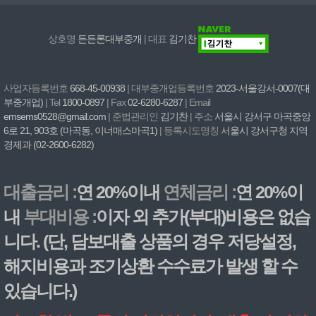
상호명
든든론대부중개
| 대표
김기찬
사업자등록번호
668-45-00938
| 대부중개업등록번호
2023-서울강서-0007(대
부중개업)
| Tel
1800-0897
| Fax
02-6280-6287
| Email
emsems0528@gmail.com
| 준법관리인
김기찬
| 주소
서울시 강서구 마곡중앙
6로 21, 903호 (마곡동, 이너매스마곡1)
| 등록시도명칭
서울시 강서구청 지역
경제과 (02-2600-6282)
대출금리 :
연 20%이내
연체금리 :
연 20%이
내
부대비용 :
이자 외 추가(부대)비용은 없습
니다. (단, 담보대출 상품의 경우 저당설정,
해지비용과 조기상환 수수료가 발생 할 수
있습니다.)