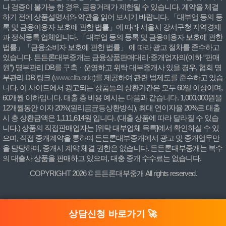
나 검증이 불가능 한 경우, 금융거래가 제한될 수 있습니다. 계약을 체결
하기 전에 상품설명서와 약관을 읽어 보시기 바랍니다. 「대부업 등의 등
록 및 금융이용자 보호에 관한 법률」에 따라 서울시 강서구청 지역경제
과 정식등록 업체입니다. 「대부업 등의 등록 및 금융이용자 보호에 관한
법률」「금융소비자 보호에 관한 법률」 에 따라 광고 절차를 준수하고
있습니다. 든든론대부중개는 금융상품판매대리·중개업자의(이하 “판매
원”) 명부관리 DB를 구축ᆞ운영하고 위탁 대부중개사 있을 경우, 협회 명
부관리 DB 링크 (
www.clfa.or.kr
)를 제공하여 관련 법제도를 준수하고 있습
니다. 이 사이트에서 광고되는 상품들의 상환기간은 모두 60일 이상이며,
60개월 이하입니다. 대출 총 비용 예시는 다음과 같습니다. 1,000,000원을
12개월동안 이자 20%(원리금균등상환방식), 최대 연이자율 20%로 대출
시 총 상환금액은 1,111,614원 입니다. (대출 상품에 따라 달라질 수 있습
니다.) 상품의 직접판매업자는 [위탁 대부업체 목록]에서 확인하실 수 있
으며, 직접 중개계약을 통하여 든든론대부중개에서 광고 및 중개업무만
을 담당하며, 중개시 계약 체결 권한은 없습니다. 든든론대부중개는 복수
의 대출사 상품을 판매하고 있으며, 대충 중개 수수료는 없습니다.
COPYRIGHT 2026 © 든든론대부중개 All rights reserved.
상담신청 바로가기 🚀