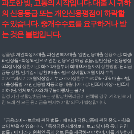
과도한 빚, 고통의 시작입니다. 대출 시 귀하
의 신용등급 또는 개인신용평점이 하락할
수 있습니다. 중개수수료를 요구하거나 받
는 것은 불법입니다.
상품명:
개인회생자대출, 파산면책자대출, 일반신용대출
신용조건:
회생/
파산상품 - 회생/파산으로 인한 신용요건 해당 없음, 일반신용 - 신용평점
600점 이상
상환기간:
최소 1개월부터 최대 60개월까지
상환방법:
원리금
균등 상환, 만기일시 상환 (대출사별로 상이함), 매월 이자 수취
이자부과시기:
매월약정일에 부과
조기상환수수료:
0% ~ 3%, 대출사별,
대출상품별, 개인신용별 차등적용
대출나이대상:
만20세 이상 ~ 만65세
이하 (단, 연체보유자와 채무불이행자는 불가)
일정 기간 분할상환금 또는 분할상환원리금이 연체될 경우, 계약만료 기
한 도래 전 모든 원리금을 변제해야 할 의무가 발생합니다.
「금융소비자 보호에 관한 법률」에 따라 금융상품에 관한 중요 사항을
설명 받을 수 있습니다. 「특정금융거래정보의 보고 및 이용 등에 관한
법률」에 따라 신원확인 등의 정보 등을 제공하셔야 하며, 이를 거부하거