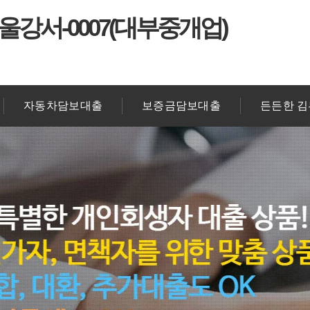
울강서-0007(대부중개업)
자동차담보대출
보증금담보대출
든든한 