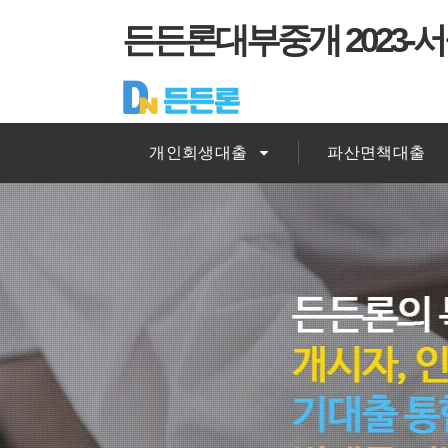
든든론대부중개 2023-서
개인회생대출
파산면책대출