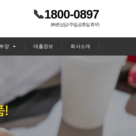
📞
1800-0897
(빠른상담 / 주말,공휴일 휴무)
김부장
대출정보
회사소개