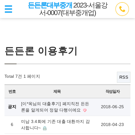
든든론대부중개
2023-서울강
서-0007(대부중개업)
든든론 이용후기
Total 7건
1 페이지
RSS
번호
제목
작성일자
[이*옥님의 대출후기] 폐지직전 든든
공지
2018-06-25
론을 알게되어 정말 다행이에요
미납 3.4회에 기존 대출 대환까지 감
6
2018-04-23
사합니다~