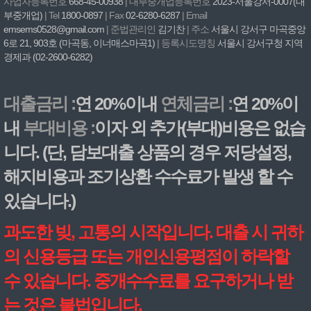
사업자등록번호
668-45-00938
| 대부중개업등록번호
2023-서울강서-0007(대
부중개업)
| Tel
1800-0897
| Fax
02-6280-6287
| Email
emsems0528@gmail.com
| 준법관리인
김기찬
| 주소
서울시 강서구 마곡중앙
6로 21, 903호 (마곡동, 이너매스마곡1)
| 등록시도명칭
서울시 강서구청 지역
경제과 (02-2600-6282)
대출금리 :
연 20%이내
연체금리 :
연 20%이
내
부대비용 :
이자 외 추가(부대)비용은 없습
니다. (단, 담보대출 상품의 경우 저당설정,
해지비용과 조기상환 수수료가 발생 할 수
있습니다.)
과도한 빚, 고통의 시작입니다. 대출 시 귀하
의 신용등급 또는 개인신용평점이 하락할
수 있습니다. 중개수수료를 요구하거나 받
는 것은 불법입니다.