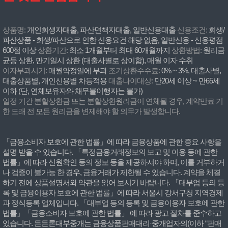
상품명:
개인회생자대출, 파산면책자대출, 일반신용대출
신용조건:
회생/
파산상품 - 회생/파산으로 인한 신용요건 해당 없음, 일반신용 - 신용평점
600점 이상
상환기간:
최소 1개월부터 최대 60개월까지
상환방법:
원리금
균등 상환, 만기일시 상환 (대출사별로 상이함), 매월 이자 수취
이자부과시기:
매월약정일에 부과
조기상환수수료:
0% ~ 3%, 대출사별,
대출상품별, 개인신용별 차등적용
대출나이대상:
만20세 이상 ~ 만65세
이하 (단, 연체보유자와 채무불이행자는 불가)
일정 기간 분할상환금 또는 분할상환원리금이 연체될 경우, 계약만료 기
한 도래 전 모든 원리금을 변제해야 할 의무가 발생합니다.
「금융소비자 보호에 관한 법률」에 따라 금융상품에 관한 중요 사항을
설명 받을 수 있습니다. 「특정금융거래정보의 보고 및 이용 등에 관한
법률」에 따라 신원확인 등의 정보 등을 제공하셔야 하며, 이를 거부하거
나 검증이 불가능 한 경우, 금융거래가 제한될 수 있습니다. 계약을 체결
하기 전에 상품설명서와 약관을 읽어 보시기 바랍니다. 「대부업 등의 등
록 및 금융이용자 보호에 관한 법률」에 따라 서울시 강서구청 지역경제
과 정식등록 업체입니다. 「대부업 등의 등록 및 금융이용자 보호에 관한
법률」「금융소비자 보호에 관한 법률」 에 따라 광고 절차를 준수하고
있습니다. 든든론대부중개는 금융상품판매대리·중개업자의(이하 “판매