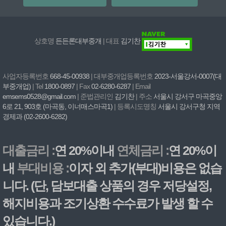
상호명
든든론대부중개
| 대표
김기찬
사업자등록번호
668-45-00938
| 대부중개업등록번호
2023-서울강서-0007(대
부중개업)
| Tel
1800-0897
| Fax
02-6280-6287
| Email
emsems0528@gmail.com
| 준법관리인
김기찬
| 주소
서울시 강서구 마곡중앙
6로 21, 903호 (마곡동, 이너매스마곡1)
| 등록시도명칭
서울시 강서구청 지역
경제과 (02-2600-6282)
대출금리 :
연 20%이내
연체금리 :
연 20%이
내
부대비용 :
이자 외 추가(부대)비용은 없습
니다. (단, 담보대출 상품의 경우 저당설정,
해지비용과 조기상환 수수료가 발생 할 수
있습니다.)