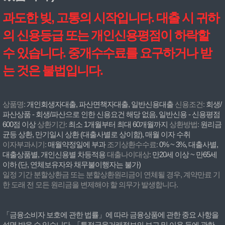
과도한 빚, 고통의 시작입니다. 대출 시 귀하
의 신용등급 또는 개인신용평점이 하락할
수 있습니다. 중개수수료를 요구하거나 받
는 것은 불법입니다.
상품명:
개인회생자대출, 파산면책자대출, 일반신용대출
신용조건:
회생/
파산상품 - 회생/파산으로 인한 신용요건 해당 없음, 일반신용 - 신용평점
600점 이상
상환기간:
최소 1개월부터 최대 60개월까지
상환방법:
원리금
균등 상환, 만기일시 상환 (대출사별로 상이함), 매월 이자 수취
이자부과시기:
매월약정일에 부과
조기상환수수료:
0% ~ 3%, 대출사별,
대출상품별, 개인신용별 차등적용
대출나이대상:
만20세 이상 ~ 만65세
이하 (단, 연체보유자와 채무불이행자는 불가)
일정 기간 분할상환금 또는 분할상환원리금이 연체될 경우, 계약만료 기
한 도래 전 모든 원리금을 변제해야 할 의무가 발생합니다.
「금융소비자 보호에 관한 법률」에 따라 금융상품에 관한 중요 사항을
설명 받을 수 있습니다. 「특정금융거래정보의 보고 및 이용 등에 관한