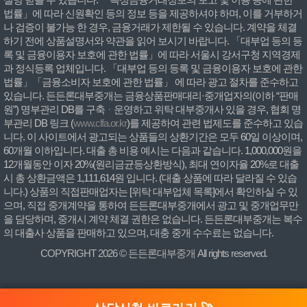
법률」에 따라 신원확인 등의 정보 등을 제공하셔야 하며, 이를 거부하거
나 검증이 불가능 한 경우, 금융거래가 제한될 수 있습니다. 계약을 체결
하기 전에 상품설명서와 약관을 읽어 보시기 바랍니다. 「대부업 등의 등
록 및 금융이용자 보호에 관한 법률」에 따라 서울시 강서구청 지역경제
과 정식등록 업체입니다. 「대부업 등의 등록 및 금융이용자 보호에 관한
법률」「금융소비자 보호에 관한 법률」 에 따라 광고 절차를 준수하고
있습니다. 든든론대부중개는 금융상품판매대리·중개업자의(이하 “판매
원”) 명부관리 DB를 구축ᆞ운영하고 위탁 대부중개사 있을 경우, 협회 명
부관리 DB 링크 (
www.clfa.or.kr
)를 제공하여 관련 법제도를 준수하고 있습
니다. 이 사이트에서 광고되는 상품들의 상환기간은 모두 60일 이상이며,
60개월 이하입니다. 대출 총 비용 예시는 다음과 같습니다. 1,000,000원을
12개월동안 이자 20%(원리금균등상환방식), 최대 연이자율 20%로 대출
시 총 상환금액은 1,111,614원 입니다. (대출 상품에 따라 달라질 수 있습
니다.) 상품의 직접판매업자는 [위탁 대부업체 목록]에서 확인하실 수 있
으며, 직접 중개계약을 통하여 든든론대부중개에서 광고 및 중개업무만
을 담당하며, 중개시 계약 체결 권한은 없습니다. 든든론대부중개는 복수
의 대출사 상품을 판매하고 있으며, 대충 중개 수수료는 없습니다.
COPYRIGHT 2026 © 든든론대부중개 All rights reserved.