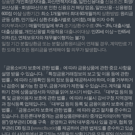
상품명:
개인회생자대출, 파산면책자대출, 일반신용대출
신용조건:
회생/
파산상품 - 회생/파산으로 인한 신용요건 해당 없음, 일반신용 - 신용평점
600점 이상
상환기간:
최소 1개월부터 최대 60개월까지
상환방법:
원리금
균등 상환, 만기일시 상환 (대출사별로 상이함), 매월 이자 수취
이자부과시기:
매월약정일에 부과
조기상환수수료:
0% ~ 3%, 대출사별,
대출상품별, 개인신용별 차등적용
대출나이대상:
만20세 이상 ~ 만65세
이하 (단, 연체보유자와 채무불이행자는 불가)
일정 기간 분할상환금 또는 분할상환원리금이 연체될 경우, 계약만료 기
한 도래 전 모든 원리금을 변제해야 할 의무가 발생합니다.
「금융소비자 보호에 관한 법률」에 따라 금융상품에 관한 중요 사항을
설명 받을 수 있습니다. 「특정금융거래정보의 보고 및 이용 등에 관한
법률」에 따라 신원확인 등의 정보 등을 제공하셔야 하며, 이를 거부하거
나 검증이 불가능 한 경우, 금융거래가 제한될 수 있습니다. 계약을 체결
하기 전에 상품설명서와 약관을 읽어 보시기 바랍니다. 「대부업 등의 등
록 및 금융이용자 보호에 관한 법률」에 따라 서울시 강서구청 지역경제
과 정식등록 업체입니다. 「대부업 등의 등록 및 금융이용자 보호에 관한
법률」「금융소비자 보호에 관한 법률」 에 따라 광고 절차를 준수하고
있습니다. 든든론대부중개는 금융상품판매대리·중개업자의(이하 “판매
원”) 명부관리 DB를 구축ᆞ운영하고 위탁 대부중개사 있을 경우, 협회 명
부관리 DB 링크 (
www.clfa.or.kr
)를 제공하여 관련 법제도를 준수하고 있습
니다. 이 사이트에서 광고되는 상품들의 상환기간은 모두 60일 이상이며,