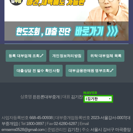
등록 대부업체 조회🔗
개인정보처리방침
위탁 대부업체 목록
대출상담 전 필수 확인사항
대부금융판매원 명부조회🔗
상호명
든든론대부중개
| 대표
김기찬
사업자등록번호
668-45-00938
| 대부중개업등록번호
2023-서울강서-0007(대
부중개업)
| Tel
1800-0897
| Fax
02-6280-6287
| Email
emsems0528@gmail.com
| 준법관리인
김기찬
| 주소
서울시 강서구 마곡중앙