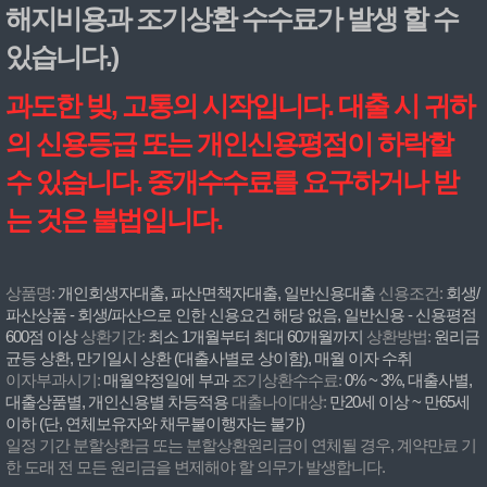
해지비용과 조기상환 수수료가 발생 할 수
있습니다.)
과도한 빚, 고통의 시작입니다. 대출 시 귀하
의 신용등급 또는 개인신용평점이 하락할
수 있습니다. 중개수수료를 요구하거나 받
는 것은 불법입니다.
상품명:
개인회생자대출, 파산면책자대출, 일반신용대출
신용조건:
회생/
파산상품 - 회생/파산으로 인한 신용요건 해당 없음, 일반신용 - 신용평점
600점 이상
상환기간:
최소 1개월부터 최대 60개월까지
상환방법:
원리금
균등 상환, 만기일시 상환 (대출사별로 상이함), 매월 이자 수취
이자부과시기:
매월약정일에 부과
조기상환수수료:
0% ~ 3%, 대출사별,
대출상품별, 개인신용별 차등적용
대출나이대상:
만20세 이상 ~ 만65세
이하 (단, 연체보유자와 채무불이행자는 불가)
일정 기간 분할상환금 또는 분할상환원리금이 연체될 경우, 계약만료 기
한 도래 전 모든 원리금을 변제해야 할 의무가 발생합니다.