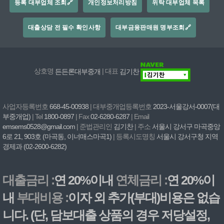
등록 대부업체 조회🔗
개인정보처리방침
위탁 대부업체 목록
대출상담 전 필수 확인사항
대부금융판매원 명부조회🔗
상호명
든든론대부중개
| 대표
김기찬
사업자등록번호
668-45-00938
| 대부중개업등록번호
2023-서울강서-0007(대
부중개업)
| Tel
1800-0897
| Fax
02-6280-6287
| Email
emsems0528@gmail.com
| 준법관리인
김기찬
| 주소
서울시 강서구 마곡중앙
6로 21, 903호 (마곡동, 이너매스마곡1)
| 등록시도명칭
서울시 강서구청 지역
경제과 (02-2600-6282)
대출금리 :
연 20%이내
연체금리 :
연 20%이
내
부대비용 :
이자 외 추가(부대)비용은 없습
니다. (단, 담보대출 상품의 경우 저당설정,