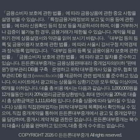
「금융소비자 보호에 관한 법률」에 따라 금융상품에 관한 중요 사항을
설명 받을 수 있습니다. 「특정금융거래정보의 보고 및 이용 등에 관한
법률」에 따라 신원확인 등의 정보 등을 제공하셔야 하며, 이를 거부하거
나 검증이 불가능 한 경우, 금융거래가 제한될 수 있습니다. 계약을 체결
하기 전에 상품설명서와 약관을 읽어 보시기 바랍니다. 「대부업 등의 등
록 및 금융이용자 보호에 관한 법률」에 따라 서울시 강서구청 지역경제
과 정식등록 업체입니다. 「대부업 등의 등록 및 금융이용자 보호에 관한
법률」「금융소비자 보호에 관한 법률」 에 따라 광고 절차를 준수하고
있습니다. 든든론대부중개는 금융상품판매대리·중개업자의(이하 “판매
원”) 명부관리 DB를 구축ᆞ운영하고 위탁 대부중개사 있을 경우, 협회 명
부관리 DB 링크 (
www.clfa.or.kr
)를 제공하여 관련 법제도를 준수하고 있습
니다. 이 사이트에서 광고되는 상품들의 상환기간은 모두 60일 이상이며,
60개월 이하입니다. 대출 총 비용 예시는 다음과 같습니다. 1,000,000원을
12개월동안 이자 20%(원리금균등상환방식), 최대 연이자율 20%로 대출
시 총 상환금액은 1,111,614원 입니다. (대출 상품에 따라 달라질 수 있습
니다.) 상품의 직접판매업자는 [위탁 대부업체 목록]에서 확인하실 수 있
으며, 직접 중개계약을 통하여 든든론대부중개에서 광고 및 중개업무만
을 담당하며, 중개시 계약 체결 권한은 없습니다. 든든론대부중개는 복수
의 대출사 상품을 판매하고 있으며, 대충 중개 수수료는 없습니다.
COPYRIGHT 2026 © 든든론대부중개 All rights reserved.