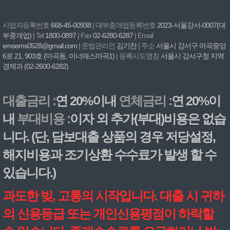
사업자등록번호
668-45-00938
| 대부중개업등록번호
2023-서울강서-0007(대
부중개업)
| Tel
1800-0897
| Fax
02-6280-6287
| Email
emsems0528@gmail.com
| 준법관리인
김기찬
| 주소
서울시 강서구 마곡중앙
6로 21, 903호 (마곡동, 이너매스마곡1)
| 등록시도명칭
서울시 강서구청 지역
경제과 (02-2600-6282)
대출금리 :
연 20%이내
연체금리 :
연 20%이
내
부대비용 :
이자 외 추가(부대)비용은 없습
니다. (단, 담보대출 상품의 경우 저당설정,
해지비용과 조기상환 수수료가 발생 할 수
있습니다.)
과도한 빚, 고통의 시작입니다. 대출 시 귀하
의 신용등급 또는 개인신용평점이 하락할