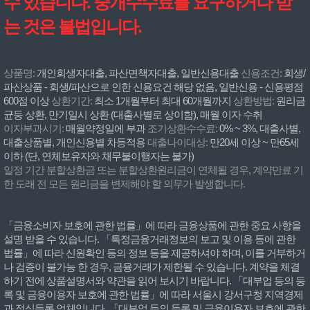
수 있습니다. 중개수수료를 요구하거나 받
는 것은 불법입니다.
상품명:
개인회생자대출, 파산면책자대출, 일반신용대출
신용조건:
회생/
파산상품 - 회생/파산으로 인한 신용요건 해당 없음, 일반신용 - 신용평점
600점 이상
상환기간:
최소 1개월부터 최대 60개월까지
상환방법:
원리금
균등 상환, 만기일시 상환 (대출사별로 상이함), 매월 이자 수취
이자부과시기:
매월약정일에 부과
조기상환수수료:
0% ~ 3%, 대출사별,
대출상품별, 개인신용별 차등적용
대출나이대상:
만20세 이상 ~ 만65세
이하 (단, 연체보유자와 채무불이행자는 불가)
일정 기간 분할상환금 또는 분할상환원리금이 연체될 경우, 계약만료 기
한 도래 전 모든 원리금을 변제해야 할 의무가 발생합니다.
「금융소비자 보호에 관한 법률」에 따라 금융상품에 관한 중요 사항을
설명 받을 수 있습니다. 「특정금융거래정보의 보고 및 이용 등에 관한
법률」에 따라 신원확인 등의 정보 등을 제공하셔야 하며, 이를 거부하거
나 검증이 불가능 한 경우, 금융거래가 제한될 수 있습니다. 계약을 체결
하기 전에 상품설명서와 약관을 읽어 보시기 바랍니다. 「대부업 등의 등
록 및 금융이용자 보호에 관한 법률」에 따라 서울시 강서구청 지역경제
과 정식등록 업체입니다. 「대부업 등의 등록 및 금융이용자 보호에 관한