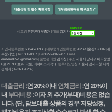
대출상담 전 필수 확인사항
대부금융판매원 명부조회🔗
상호명
든든론대부중개
| 대표
김기찬
사업자등록번호
668-45-00938
| 대부중개업등록번호
2023-서울강서-0007(대
부중개업)
| Tel
1800-0897
| Fax
02-6280-6287
| Email
emsems0528@gmail.com
| 준법관리인
김기찬
| 주소
서울시 강서구 마곡중앙
6로 21, 903호 (마곡동, 이너매스마곡1)
| 등록시도명칭
서울시 강서구청 지역
경제과 (02-2600-6282)
대출금리 :
연 20%이내
연체금리 :
연 20%이
내
부대비용 :
이자 외 추가(부대)비용은 없습
니다. (단, 담보대출 상품의 경우 저당설정,
해지비용과 조기상환 수수료가 발생 할 수