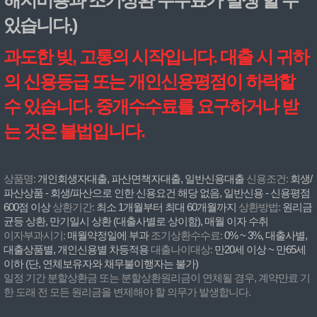
있습니다.)
과도한 빚, 고통의 시작입니다. 대출 시 귀하
의 신용등급 또는 개인신용평점이 하락할
수 있습니다. 중개수수료를 요구하거나 받
는 것은 불법입니다.
상품명:
개인회생자대출, 파산면책자대출, 일반신용대출
신용조건:
회생/
파산상품 - 회생/파산으로 인한 신용요건 해당 없음, 일반신용 - 신용평점
600점 이상
상환기간:
최소 1개월부터 최대 60개월까지
상환방법:
원리금
균등 상환, 만기일시 상환 (대출사별로 상이함), 매월 이자 수취
이자부과시기:
매월약정일에 부과
조기상환수수료:
0% ~ 3%, 대출사별,
대출상품별, 개인신용별 차등적용
대출나이대상:
만20세 이상 ~ 만65세
이하 (단, 연체보유자와 채무불이행자는 불가)
일정 기간 분할상환금 또는 분할상환원리금이 연체될 경우, 계약만료 기
한 도래 전 모든 원리금을 변제해야 할 의무가 발생합니다.