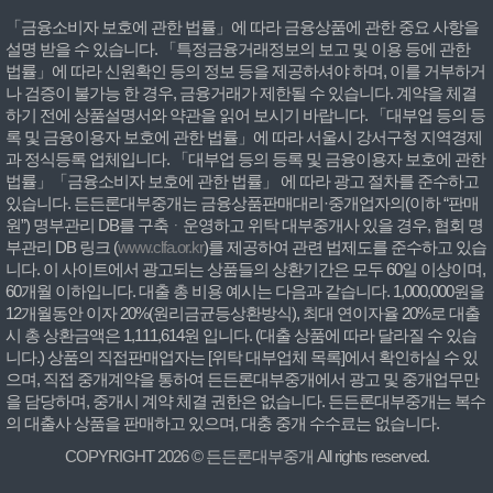
「금융소비자 보호에 관한 법률」에 따라 금융상품에 관한 중요 사항을
설명 받을 수 있습니다. 「특정금융거래정보의 보고 및 이용 등에 관한
법률」에 따라 신원확인 등의 정보 등을 제공하셔야 하며, 이를 거부하거
나 검증이 불가능 한 경우, 금융거래가 제한될 수 있습니다. 계약을 체결
하기 전에 상품설명서와 약관을 읽어 보시기 바랍니다. 「대부업 등의 등
록 및 금융이용자 보호에 관한 법률」에 따라 서울시 강서구청 지역경제
과 정식등록 업체입니다. 「대부업 등의 등록 및 금융이용자 보호에 관한
법률」「금융소비자 보호에 관한 법률」 에 따라 광고 절차를 준수하고
있습니다. 든든론대부중개는 금융상품판매대리·중개업자의(이하 “판매
원”) 명부관리 DB를 구축ᆞ운영하고 위탁 대부중개사 있을 경우, 협회 명
부관리 DB 링크 (
www.clfa.or.kr
)를 제공하여 관련 법제도를 준수하고 있습
니다. 이 사이트에서 광고되는 상품들의 상환기간은 모두 60일 이상이며,
60개월 이하입니다. 대출 총 비용 예시는 다음과 같습니다. 1,000,000원을
12개월동안 이자 20%(원리금균등상환방식), 최대 연이자율 20%로 대출
시 총 상환금액은 1,111,614원 입니다. (대출 상품에 따라 달라질 수 있습
니다.) 상품의 직접판매업자는 [위탁 대부업체 목록]에서 확인하실 수 있
으며, 직접 중개계약을 통하여 든든론대부중개에서 광고 및 중개업무만
을 담당하며, 중개시 계약 체결 권한은 없습니다. 든든론대부중개는 복수
의 대출사 상품을 판매하고 있으며, 대충 중개 수수료는 없습니다.
COPYRIGHT 2026 © 든든론대부중개 All rights reserved.