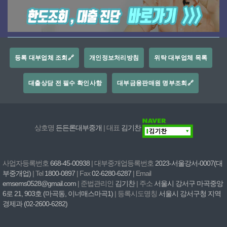
등록 대부업체 조회🔗
개인정보처리방침
위탁 대부업체 목록
대출상담 전 필수 확인사항
대부금융판매원 명부조회🔗
상호명
든든론대부중개
| 대표
김기찬
사업자등록번호
668-45-00938
| 대부중개업등록번호
2023-서울강서-0007(대
부중개업)
| Tel
1800-0897
| Fax
02-6280-6287
| Email
emsems0528@gmail.com
| 준법관리인
김기찬
| 주소
서울시 강서구 마곡중앙
6로 21, 903호 (마곡동, 이너매스마곡1)
| 등록시도명칭
서울시 강서구청 지역
경제과 (02-2600-6282)