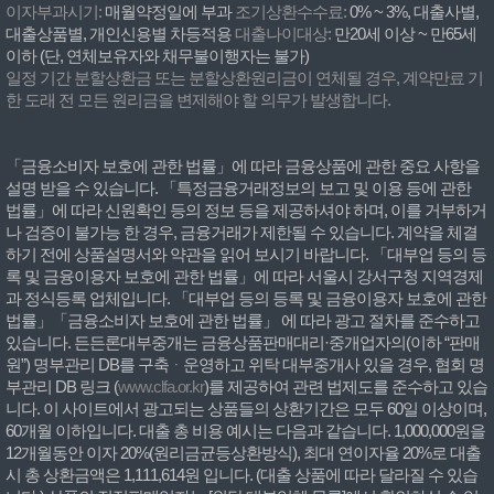
이자부과시기:
매월약정일에 부과
조기상환수수료:
0% ~ 3%, 대출사별,
대출상품별, 개인신용별 차등적용
대출나이대상:
만20세 이상 ~ 만65세
이하 (단, 연체보유자와 채무불이행자는 불가)
일정 기간 분할상환금 또는 분할상환원리금이 연체될 경우, 계약만료 기
한 도래 전 모든 원리금을 변제해야 할 의무가 발생합니다.
「금융소비자 보호에 관한 법률」에 따라 금융상품에 관한 중요 사항을
설명 받을 수 있습니다. 「특정금융거래정보의 보고 및 이용 등에 관한
법률」에 따라 신원확인 등의 정보 등을 제공하셔야 하며, 이를 거부하거
나 검증이 불가능 한 경우, 금융거래가 제한될 수 있습니다. 계약을 체결
하기 전에 상품설명서와 약관을 읽어 보시기 바랍니다. 「대부업 등의 등
록 및 금융이용자 보호에 관한 법률」에 따라 서울시 강서구청 지역경제
과 정식등록 업체입니다. 「대부업 등의 등록 및 금융이용자 보호에 관한
법률」「금융소비자 보호에 관한 법률」 에 따라 광고 절차를 준수하고
있습니다. 든든론대부중개는 금융상품판매대리·중개업자의(이하 “판매
원”) 명부관리 DB를 구축ᆞ운영하고 위탁 대부중개사 있을 경우, 협회 명
부관리 DB 링크 (
www.clfa.or.kr
)를 제공하여 관련 법제도를 준수하고 있습
니다. 이 사이트에서 광고되는 상품들의 상환기간은 모두 60일 이상이며,
60개월 이하입니다. 대출 총 비용 예시는 다음과 같습니다. 1,000,000원을
12개월동안 이자 20%(원리금균등상환방식), 최대 연이자율 20%로 대출
시 총 상환금액은 1,111,614원 입니다. (대출 상품에 따라 달라질 수 있습