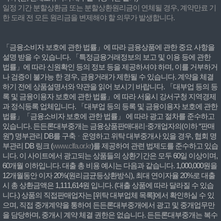
일정 기간 분할상환금 또는 분할상환원리금이 연체될 경우, 계약만료 기
한 도래 전 모든 원리금을 변제해야 할 의무가 발생합니다.
「금융소비자 보호에 관한 법률」에 따라 금융상품에 관한 중요 사항을
설명 받을 수 있습니다. 「특정금융거래정보의 보고 및 이용 등에 관한
법률」에 따라 신원확인 등의 정보 등을 제공하셔야 하며, 이를 거부하거
나 검증이 불가능 한 경우, 금융거래가 제한될 수 있습니다. 계약을 체결
하기 전에 상품설명서와 약관을 읽어 보시기 바랍니다. 「대부업 등의 등
록 및 금융이용자 보호에 관한 법률」에 따라 서울시 강서구청 지역경제
과 정식등록 업체입니다. 「대부업 등의 등록 및 금융이용자 보호에 관한
법률」「금융소비자 보호에 관한 법률」 에 따라 광고 절차를 준수하고
있습니다. 든든론대부중개는 금융상품판매대리·중개업자의(이하 “판매
원”) 명부관리 DB를 구축ᆞ운영하고 위탁 대부중개사 있을 경우, 협회 명
부관리 DB 링크 (
www.clfa.or.kr
)를 제공하여 관련 법제도를 준수하고 있습
니다. 이 사이트에서 광고되는 상품들의 상환기간은 모두 60일 이상이며,
60개월 이하입니다. 대출 총 비용 예시는 다음과 같습니다. 1,000,000원을
12개월동안 이자 20%(원리금균등상환방식), 최대 연이자율 20%로 대출
시 총 상환금액은 1,111,614원 입니다. (대출 상품에 따라 달라질 수 있습
니다.) 상품의 직접판매업자는 [위탁 대부업체 목록]에서 확인하실 수 있
으며, 직접 중개계약을 통하여 든든론대부중개에서 광고 및 중개업무만
을 담당하며, 중개시 계약 체결 권한은 없습니다. 든든론대부중개는 복수