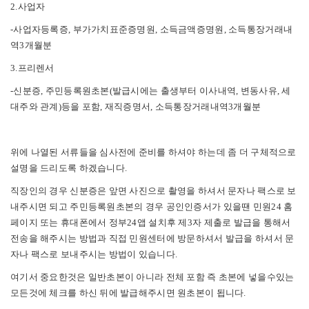
2.사업자
-사업자등록증, 부가가치표준증명원, 소득금액증명원, 소득통장거래내
역3개월분
3.프리렌서
-신분증, 주민등록원초본(발급시에는 출생부터 이사내역, 변동사유, 세
대주와 관계)등을 포함, 재직증명서, 소득통장거래내역3개월분
위에 나열된 서류들을 심사전에 준비를 하셔야 하는데 좀 더 구체적으로
설명을 드리도록 하겠습니다.
직장인의 경우 신분증은 앞면 사진으로 촬영을 하셔서 문자나 팩스로 보
내주시면 되고 주민등록원초본의 경우 공인인증서가 있을땐 민원24 홈
페이지 또는 휴대폰에서 정부24앱 설치후 제3자 제출로 발급을
통해서
전송을 해주시는 방법과 직접 민원센터에 방문하셔서 발급을 하셔서 문
자나 팩스로 보내주시는 방법이 있습니다.
여기서 중요한것은 일반초본이 아니라 전체 포함 즉 초본에 넣을수있는
모든것에 체크를 하신 뒤에 발급해주시면 원초본이 됩니다.