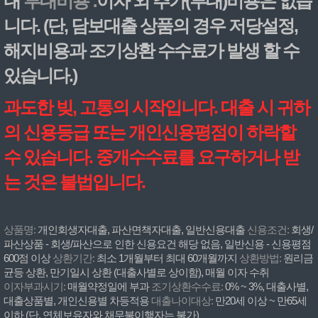
내
부대비용 :
이자 외 추가(부대)비용은 없습
니다. (단, 담보대출 상품의 경우 저당설정,
해지비용과 조기상환 수수료가 발생 할 수
있습니다.)
과도한 빚, 고통의 시작입니다. 대출 시 귀하
의 신용등급 또는 개인신용평점이 하락할
수 있습니다. 중개수수료를 요구하거나 받
는 것은 불법입니다.
상품명:
개인회생자대출, 파산면책자대출, 일반신용대출
신용조건:
회생/
파산상품 - 회생/파산으로 인한 신용요건 해당 없음, 일반신용 - 신용평점
600점 이상
상환기간:
최소 1개월부터 최대 60개월까지
상환방법:
원리금
균등 상환, 만기일시 상환 (대출사별로 상이함), 매월 이자 수취
이자부과시기:
매월약정일에 부과
조기상환수수료:
0% ~ 3%, 대출사별,
대출상품별, 개인신용별 차등적용
대출나이대상:
만20세 이상 ~ 만65세
이하 (단, 연체보유자와 채무불이행자는 불가)