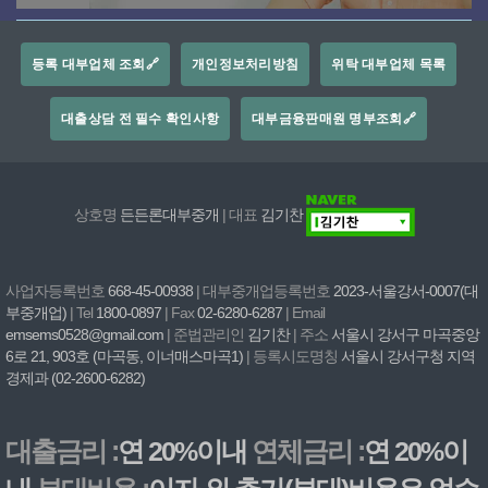
등록 대부업체 조회🔗
개인정보처리방침
위탁 대부업체 목록
대출상담 전 필수 확인사항
대부금융판매원 명부조회🔗
상호명
든든론대부중개
| 대표
김기찬
사업자등록번호
668-45-00938
| 대부중개업등록번호
2023-서울강서-0007(대
부중개업)
| Tel
1800-0897
| Fax
02-6280-6287
| Email
emsems0528@gmail.com
| 준법관리인
김기찬
| 주소
서울시 강서구 마곡중앙
6로 21, 903호 (마곡동, 이너매스마곡1)
| 등록시도명칭
서울시 강서구청 지역
경제과 (02-2600-6282)
대출금리 :
연 20%이내
연체금리 :
연 20%이