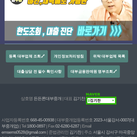
등록 대부업체 조회🔗
개인정보처리방침
위탁 대부업체 목록
대출상담 전 필수 확인사항
대부금융판매원 명부조회🔗
상호명
든든론대부중개
| 대표
김기찬
사업자등록번호
668-45-00938
| 대부중개업등록번호
2023-서울강서-0007(대
부중개업)
| Tel
1800-0897
| Fax
02-6280-6287
| Email
emsems0528@gmail.com
| 준법관리인
김기찬
| 주소
서울시 강서구 마곡중앙