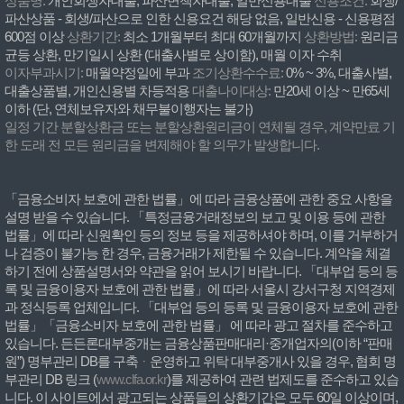
상품명:
개인회생자대출, 파산면책자대출, 일반신용대출
신용조건:
회생/
파산상품 - 회생/파산으로 인한 신용요건 해당 없음, 일반신용 - 신용평점
600점 이상
상환기간:
최소 1개월부터 최대 60개월까지
상환방법:
원리금
균등 상환, 만기일시 상환 (대출사별로 상이함), 매월 이자 수취
이자부과시기:
매월약정일에 부과
조기상환수수료:
0% ~ 3%, 대출사별,
대출상품별, 개인신용별 차등적용
대출나이대상:
만20세 이상 ~ 만65세
이하 (단, 연체보유자와 채무불이행자는 불가)
일정 기간 분할상환금 또는 분할상환원리금이 연체될 경우, 계약만료 기
한 도래 전 모든 원리금을 변제해야 할 의무가 발생합니다.
「금융소비자 보호에 관한 법률」에 따라 금융상품에 관한 중요 사항을
설명 받을 수 있습니다. 「특정금융거래정보의 보고 및 이용 등에 관한
법률」에 따라 신원확인 등의 정보 등을 제공하셔야 하며, 이를 거부하거
나 검증이 불가능 한 경우, 금융거래가 제한될 수 있습니다. 계약을 체결
하기 전에 상품설명서와 약관을 읽어 보시기 바랍니다. 「대부업 등의 등
록 및 금융이용자 보호에 관한 법률」에 따라 서울시 강서구청 지역경제
과 정식등록 업체입니다. 「대부업 등의 등록 및 금융이용자 보호에 관한
법률」「금융소비자 보호에 관한 법률」 에 따라 광고 절차를 준수하고
있습니다. 든든론대부중개는 금융상품판매대리·중개업자의(이하 “판매
원”) 명부관리 DB를 구축ᆞ운영하고 위탁 대부중개사 있을 경우, 협회 명
부관리 DB 링크 (
www.clfa.or.kr
)를 제공하여 관련 법제도를 준수하고 있습
니다. 이 사이트에서 광고되는 상품들의 상환기간은 모두 60일 이상이며,