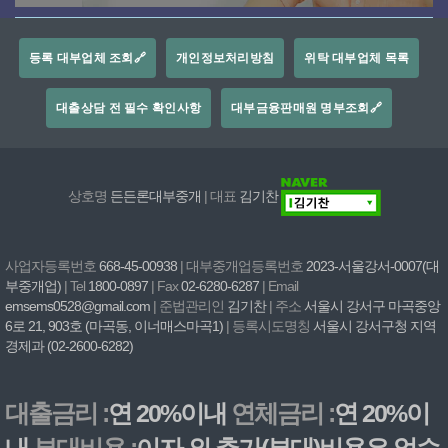
등록 대부업체 조회🔗
개인정보처리방침
위탁 대부업체 목록
대출상담 전 필수 확인사항
대부금융판매원 명부조회🔗
상호명
든든론대부중개
| 대표
김기찬
사업자등록번호
668-45-00938
| 대부중개업등록번호
2023-서울강서-0007(대
부중개업)
| Tel
1800-0897
| Fax
02-6280-6287
| Email
emsems0528@gmail.com
| 준법관리인
김기찬
| 주소
서울시 강서구 마곡중앙
6로 21, 903호 (마곡동, 이너매스마곡1)
| 등록시도명칭
서울시 강서구청 지역
경제과 (02-2600-6282)
대출금리 :
연 20%이내
연체금리 :
연 20%이