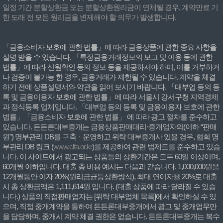
일정 기간 분할상환금 또는 분할상환원리금이 연체될 경우, 계약만료 기
한 도래 전 모든 원리금을 변제해야 할 의무가 발생합니다.
「금융소비자 보호에 관한 법률」에 따라 금융상품에 관한 중요 사항을
설명 받을 수 있습니다. 「특정금융거래정보의 보고 및 이용 등에 관한
법률」에 따라 신원확인 등의 정보 등을 제공하셔야 하며, 이를 거부하거
나 검증이 불가능 한 경우, 금융거래가 제한될 수 있습니다. 계약을 체결
하기 전에 상품설명서와 약관을 읽어 보시기 바랍니다. 「대부업 등의 등
록 및 금융이용자 보호에 관한 법률」에 따라 서울시 강서구청 지역경제
과 정식등록 업체입니다. 「대부업 등의 등록 및 금융이용자 보호에 관한
법률」「금융소비자 보호에 관한 법률」 에 따라 광고 절차를 준수하고
있습니다. 든든론대부중개는 금융상품판매대리·중개업자의(이하 “판매
원”) 명부관리 DB를 구축ᆞ운영하고 위탁 대부중개사 있을 경우, 협회 명
부관리 DB 링크 (
www.clfa.or.kr
)를 제공하여 관련 법제도를 준수하고 있습
니다. 이 사이트에서 광고되는 상품들의 상환기간은 모두 60일 이상이며,
60개월 이하입니다. 대출 총 비용 예시는 다음과 같습니다. 1,000,000원을
12개월동안 이자 20%(원리금균등상환방식), 최대 연이자율 20%로 대출
시 총 상환금액은 1,111,614원 입니다. (대출 상품에 따라 달라질 수 있습
니다.) 상품의 직접판매업자는 [위탁 대부업체 목록]에서 확인하실 수 있
으며, 직접 중개계약을 통하여 든든론대부중개에서 광고 및 중개업무만
을 담당하며, 중개시 계약 체결 권한은 없습니다. 든든론대부중개는 복수