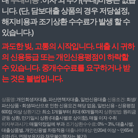
내
부대비용 :
이자 외 추가(부대)비용은 없습
니다. (단, 담보대출 상품의 경우 저당설정,
해지비용과 조기상환 수수료가 발생 할 수
있습니다.)
과도한 빚, 고통의 시작입니다. 대출 시 귀하
의 신용등급 또는 개인신용평점이 하락할
수 있습니다. 중개수수료를 요구하거나 받
는 것은 불법입니다.
상품명:
개인회생자대출, 파산면책자대출, 일반신용대출
신용조건:
회생/
파산상품 - 회생/파산으로 인한 신용요건 해당 없음, 일반신용 - 신용평점
600점 이상
상환기간:
최소 1개월부터 최대 60개월까지
상환방법:
원리금
균등 상환, 만기일시 상환 (대출사별로 상이함), 매월 이자 수취
이자부과시기:
매월약정일에 부과
조기상환수수료:
0% ~ 3%, 대출사별,
대출상품별, 개인신용별 차등적용
대출나이대상:
만20세 이상 ~ 만65세
이하 (단, 연체보유자와 채무불이행자는 불가)