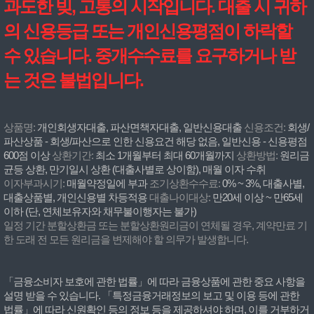
과도한 빚, 고통의 시작입니다. 대출 시 귀하
의 신용등급 또는 개인신용평점이 하락할
수 있습니다. 중개수수료를 요구하거나 받
는 것은 불법입니다.
상품명:
개인회생자대출, 파산면책자대출, 일반신용대출
신용조건:
회생/
파산상품 - 회생/파산으로 인한 신용요건 해당 없음, 일반신용 - 신용평점
600점 이상
상환기간:
최소 1개월부터 최대 60개월까지
상환방법:
원리금
균등 상환, 만기일시 상환 (대출사별로 상이함), 매월 이자 수취
이자부과시기:
매월약정일에 부과
조기상환수수료:
0% ~ 3%, 대출사별,
대출상품별, 개인신용별 차등적용
대출나이대상:
만20세 이상 ~ 만65세
이하 (단, 연체보유자와 채무불이행자는 불가)
일정 기간 분할상환금 또는 분할상환원리금이 연체될 경우, 계약만료 기
한 도래 전 모든 원리금을 변제해야 할 의무가 발생합니다.
「금융소비자 보호에 관한 법률」에 따라 금융상품에 관한 중요 사항을
설명 받을 수 있습니다. 「특정금융거래정보의 보고 및 이용 등에 관한
법률」에 따라 신원확인 등의 정보 등을 제공하셔야 하며, 이를 거부하거