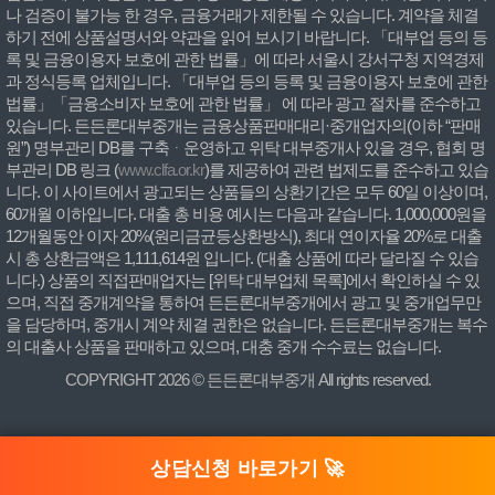
나 검증이 불가능 한 경우, 금융거래가 제한될 수 있습니다. 계약을 체결
하기 전에 상품설명서와 약관을 읽어 보시기 바랍니다. 「대부업 등의 등
록 및 금융이용자 보호에 관한 법률」에 따라 서울시 강서구청 지역경제
과 정식등록 업체입니다. 「대부업 등의 등록 및 금융이용자 보호에 관한
법률」「금융소비자 보호에 관한 법률」 에 따라 광고 절차를 준수하고
있습니다. 든든론대부중개는 금융상품판매대리·중개업자의(이하 “판매
원”) 명부관리 DB를 구축ᆞ운영하고 위탁 대부중개사 있을 경우, 협회 명
부관리 DB 링크 (
www.clfa.or.kr
)를 제공하여 관련 법제도를 준수하고 있습
니다. 이 사이트에서 광고되는 상품들의 상환기간은 모두 60일 이상이며,
60개월 이하입니다. 대출 총 비용 예시는 다음과 같습니다. 1,000,000원을
12개월동안 이자 20%(원리금균등상환방식), 최대 연이자율 20%로 대출
시 총 상환금액은 1,111,614원 입니다. (대출 상품에 따라 달라질 수 있습
니다.) 상품의 직접판매업자는 [위탁 대부업체 목록]에서 확인하실 수 있
으며, 직접 중개계약을 통하여 든든론대부중개에서 광고 및 중개업무만
을 담당하며, 중개시 계약 체결 권한은 없습니다. 든든론대부중개는 복수
의 대출사 상품을 판매하고 있으며, 대충 중개 수수료는 없습니다.
COPYRIGHT 2026 © 든든론대부중개 All rights reserved.
상담신청 바로가기 🚀