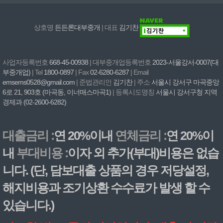
상호명
든든론대부중개
| 대표
김기찬
사업자등록번호
668-45-00938
| 대부중개업등록번호
2023-서울강서-0007(대
부중개업)
| Tel
1800-0897
| Fax
02-6280-6287
| Email
emsems0528@gmail.com
| 준법관리인
김기찬
| 주소
서울시 강서구 마곡중앙
6로 21, 903호 (마곡동, 이너매스마곡1)
| 등록시도명칭
서울시 강서구청 지역
경제과 (02-2600-6282)
대출금리 :
연 20%이내
연체금리 :
연 20%이
내
부대비용 :
이자 외 추가(부대)비용은 없습
니다. (단, 담보대출 상품의 경우 저당설정,
해지비용과 조기상환 수수료가 발생 할 수
있습니다.)