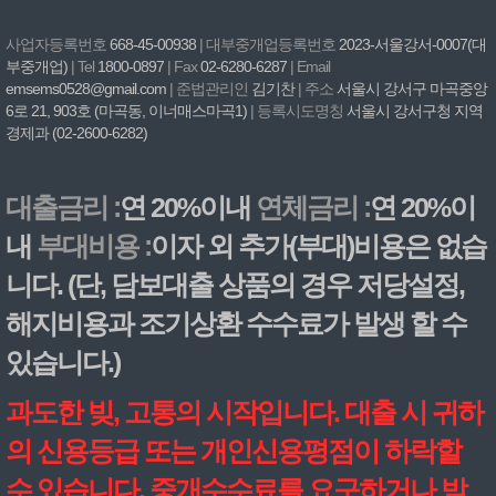
사업자등록번호
668-45-00938
| 대부중개업등록번호
2023-서울강서-0007(대
부중개업)
| Tel
1800-0897
| Fax
02-6280-6287
| Email
emsems0528@gmail.com
| 준법관리인
김기찬
| 주소
서울시 강서구 마곡중앙
6로 21, 903호 (마곡동, 이너매스마곡1)
| 등록시도명칭
서울시 강서구청 지역
경제과 (02-2600-6282)
대출금리 :
연 20%이내
연체금리 :
연 20%이
내
부대비용 :
이자 외 추가(부대)비용은 없습
니다. (단, 담보대출 상품의 경우 저당설정,
해지비용과 조기상환 수수료가 발생 할 수
있습니다.)
과도한 빚, 고통의 시작입니다. 대출 시 귀하
의 신용등급 또는 개인신용평점이 하락할
수 있습니다. 중개수수료를 요구하거나 받