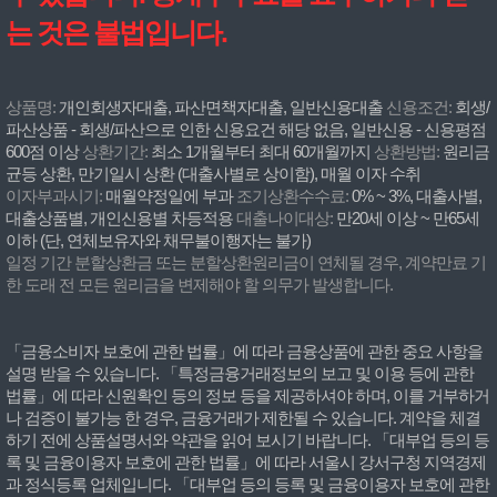
는 것은 불법입니다.
상품명:
개인회생자대출, 파산면책자대출, 일반신용대출
신용조건:
회생/
파산상품 - 회생/파산으로 인한 신용요건 해당 없음, 일반신용 - 신용평점
600점 이상
상환기간:
최소 1개월부터 최대 60개월까지
상환방법:
원리금
균등 상환, 만기일시 상환 (대출사별로 상이함), 매월 이자 수취
이자부과시기:
매월약정일에 부과
조기상환수수료:
0% ~ 3%, 대출사별,
대출상품별, 개인신용별 차등적용
대출나이대상:
만20세 이상 ~ 만65세
이하 (단, 연체보유자와 채무불이행자는 불가)
일정 기간 분할상환금 또는 분할상환원리금이 연체될 경우, 계약만료 기
한 도래 전 모든 원리금을 변제해야 할 의무가 발생합니다.
「금융소비자 보호에 관한 법률」에 따라 금융상품에 관한 중요 사항을
설명 받을 수 있습니다. 「특정금융거래정보의 보고 및 이용 등에 관한
법률」에 따라 신원확인 등의 정보 등을 제공하셔야 하며, 이를 거부하거
나 검증이 불가능 한 경우, 금융거래가 제한될 수 있습니다. 계약을 체결
하기 전에 상품설명서와 약관을 읽어 보시기 바랍니다. 「대부업 등의 등
록 및 금융이용자 보호에 관한 법률」에 따라 서울시 강서구청 지역경제
과 정식등록 업체입니다. 「대부업 등의 등록 및 금융이용자 보호에 관한