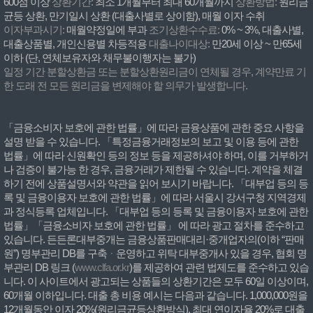
600점 이상
상환기간:
최소 1개월부터 최대 60개월까지
상환방법:
원리금
균등 상환, 만기일시 상환 (대출사별로 상이함), 매월 이자 수취
이자부과시기:
매월약정일에 부과
조기상환수수료:
0% ~ 3%, 대출사별,
대출상품별, 개인신용별 차등적용
대출나이대상:
만20세 이상 ~ 만65세
이하 (단, 연체보유자와 채무불이행자는 불가)
일정 기간 분할상환금 또는 분할상환원리금이 연체될 경우, 계약만료 기
한 도래 전 모든 원리금을 변제해야 할 의무가 발생합니다.
「금융소비자 보호에 관한 법률」에 따라 금융상품에 관한 중요 사항을
설명 받을 수 있습니다. 「특정금융거래정보의 보고 및 이용 등에 관한
법률」에 따라 신원확인 등의 정보 등을 제공하셔야 하며, 이를 거부하거
나 검증이 불가능 한 경우, 금융거래가 제한될 수 있습니다. 계약을 체결
하기 전에 상품설명서와 약관을 읽어 보시기 바랍니다. 「대부업 등의 등
록 및 금융이용자 보호에 관한 법률」에 따라 서울시 강서구청 지역경제
과 정식등록 업체입니다. 「대부업 등의 등록 및 금융이용자 보호에 관한
법률」「금융소비자 보호에 관한 법률」 에 따라 광고 절차를 준수하고
있습니다. 든든론대부중개는 금융상품판매대리·중개업자의(이하 “판매
원”) 명부관리 DB를 구축ᆞ운영하고 위탁 대부중개사 있을 경우, 협회 명
부관리 DB 링크 (
www.clfa.or.kr
)를 제공하여 관련 법제도를 준수하고 있습
니다. 이 사이트에서 광고되는 상품들의 상환기간은 모두 60일 이상이며,
60개월 이하입니다. 대출 총 비용 예시는 다음과 같습니다. 1,000,000원을
12개월동안 이자 20%(원리금균등상환방식), 최대 연이자율 20%로 대출