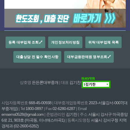
등록 대부업체 조회🔗
개인정보처리방침
위탁 대부업체 목록
대출상담 전 필수 확인사항
대부금융판매원 명부조회🔗
상호명
든든론대부중개
| 대표
김기찬
사업자등록번호
668-45-00938
| 대부중개업등록번호
2023-서울강서-0007(대
부중개업)
| Tel
1800-0897
| Fax
02-6280-6287
| Email
emsems0528@gmail.com
| 준법관리인
김기찬
| 주소
서울시 강서구 마곡중앙
6로 21, 903호 (마곡동, 이너매스마곡1)
| 등록시도명칭
서울시 강서구청 지역
경제과 (02-2600-6282)