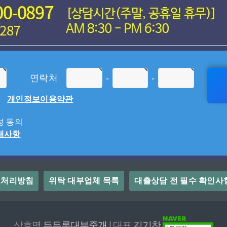
연락처
-
-
개인정보이용약관
 동의
내사항
보처리방침
위탁 대부업체 목록
대출상담 전 필수 확인사
상호명
든든론대부중개
| 대표
김기찬