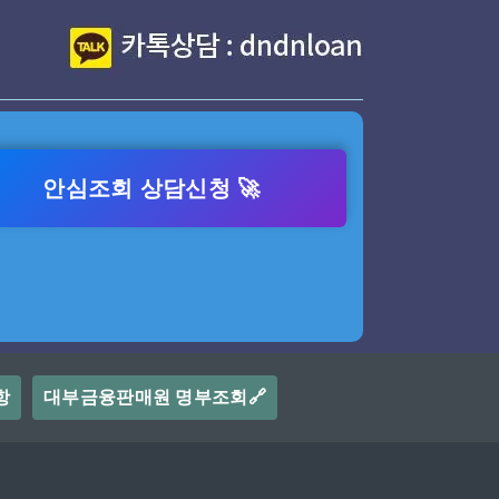
안심조회 상담신청 🚀
항
대부금융판매원 명부조회🔗