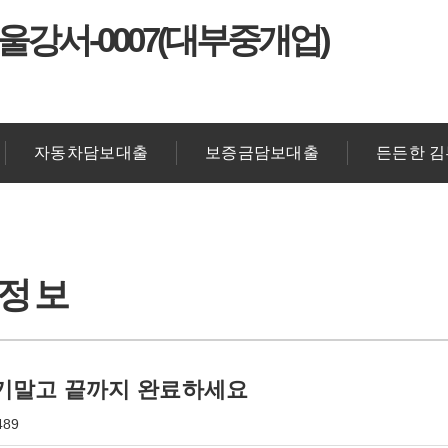
울강서-0007(대부중개업)
자동차담보대출
보증금담보대출
든든한 
출정보
기말고 끝까지 완료하세요
489