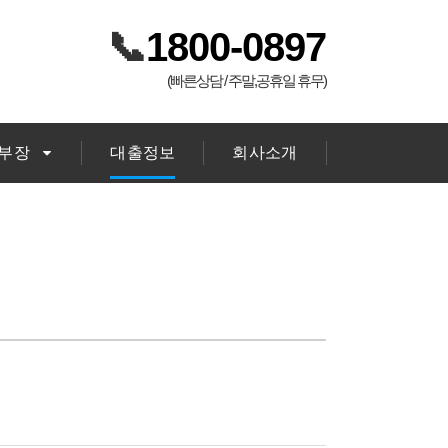
📞
1800-0897
(빠른상담 / 주말,공휴일 휴무)
김부장
대출정보
회사소개