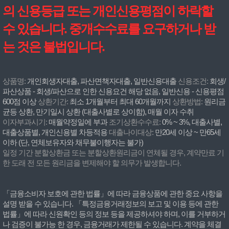
의 신용등급 또는 개인신용평점이 하락할
수 있습니다. 중개수수료를 요구하거나 받
는 것은 불법입니다.
상품명:
개인회생자대출, 파산면책자대출, 일반신용대출
신용조건:
회생/
파산상품 - 회생/파산으로 인한 신용요건 해당 없음, 일반신용 - 신용평점
600점 이상
상환기간:
최소 1개월부터 최대 60개월까지
상환방법:
원리금
균등 상환, 만기일시 상환 (대출사별로 상이함), 매월 이자 수취
이자부과시기:
매월약정일에 부과
조기상환수수료:
0% ~ 3%, 대출사별,
대출상품별, 개인신용별 차등적용
대출나이대상:
만20세 이상 ~ 만65세
이하 (단, 연체보유자와 채무불이행자는 불가)
일정 기간 분할상환금 또는 분할상환원리금이 연체될 경우, 계약만료 기
한 도래 전 모든 원리금을 변제해야 할 의무가 발생합니다.
「금융소비자 보호에 관한 법률」에 따라 금융상품에 관한 중요 사항을
설명 받을 수 있습니다. 「특정금융거래정보의 보고 및 이용 등에 관한
법률」에 따라 신원확인 등의 정보 등을 제공하셔야 하며, 이를 거부하거
나 검증이 불가능 한 경우, 금융거래가 제한될 수 있습니다. 계약을 체결