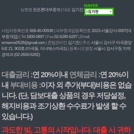
상호명
든든론대부중개
| 대표
김기찬
사업자등록번호
668-45-00938
| 대부중개업등록번호
2023-서울강서-0007(대
부중개업)
| Tel
1800-0897
| Fax
02-6280-6287
| Email
emsems0528@gmail.com
| 준법관리인
김기찬
| 주소
서울시 강서구 마곡중앙
6로 21, 903호 (마곡동, 이너매스마곡1)
| 등록시도명칭
서울시 강서구청 지역
경제과 (02-2600-6282)
대출금리 :
연 20%이내
연체금리 :
연 20%이
내
부대비용 :
이자 외 추가(부대)비용은 없습
니다. (단, 담보대출 상품의 경우 저당설정,
해지비용과 조기상환 수수료가 발생 할 수
있습니다.)
과도한 빚, 고통의 시작입니다. 대출 시 귀하