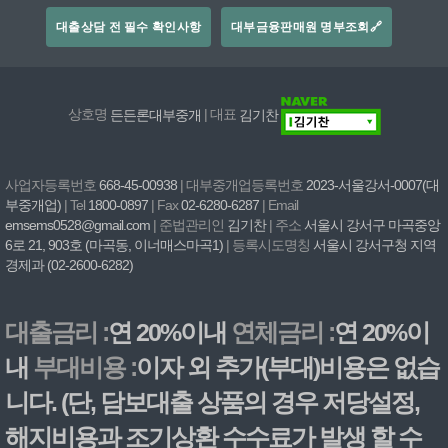
대출상담 전 필수 확인사항
대부금융판매원 명부조회🔗
상호명
든든론대부중개
| 대표
김기찬
사업자등록번호
668-45-00938
| 대부중개업등록번호
2023-서울강서-0007(대
부중개업)
| Tel
1800-0897
| Fax
02-6280-6287
| Email
emsems0528@gmail.com
| 준법관리인
김기찬
| 주소
서울시 강서구 마곡중앙
6로 21, 903호 (마곡동, 이너매스마곡1)
| 등록시도명칭
서울시 강서구청 지역
경제과 (02-2600-6282)
대출금리 :
연 20%이내
연체금리 :
연 20%이
내
부대비용 :
이자 외 추가(부대)비용은 없습
니다. (단, 담보대출 상품의 경우 저당설정,
해지비용과 조기상환 수수료가 발생 할 수