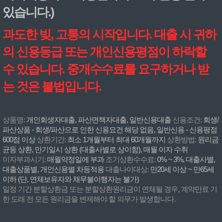
있습니다.)
과도한 빚, 고통의 시작입니다. 대출 시 귀하
의 신용등급 또는 개인신용평점이 하락할
수 있습니다. 중개수수료를 요구하거나 받
는 것은 불법입니다.
상품명:
개인회생자대출, 파산면책자대출, 일반신용대출
신용조건:
회생/
파산상품 - 회생/파산으로 인한 신용요건 해당 없음, 일반신용 - 신용평점
600점 이상
상환기간:
최소 1개월부터 최대 60개월까지
상환방법:
원리금
균등 상환, 만기일시 상환 (대출사별로 상이함), 매월 이자 수취
이자부과시기:
매월약정일에 부과
조기상환수수료:
0% ~ 3%, 대출사별,
대출상품별, 개인신용별 차등적용
대출나이대상:
만20세 이상 ~ 만65세
이하 (단, 연체보유자와 채무불이행자는 불가)
일정 기간 분할상환금 또는 분할상환원리금이 연체될 경우, 계약만료 기
한 도래 전 모든 원리금을 변제해야 할 의무가 발생합니다.