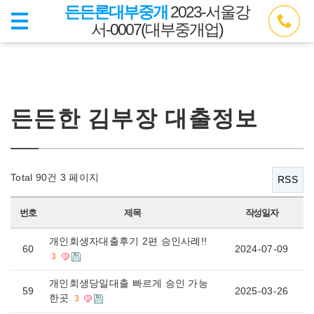
든든론대부중개
2023-서울강
서-0007(대부중개업)
든든한 김부장 대출정보
Total 90건
3 페이지
RSS
번호
제목
작성일자
개인회생자대출후기 2편 승인사례!!
60
2024-07-09
3
개인회생당일대출 빠르게 승인 가능
59
2025-03-26
한곳
3