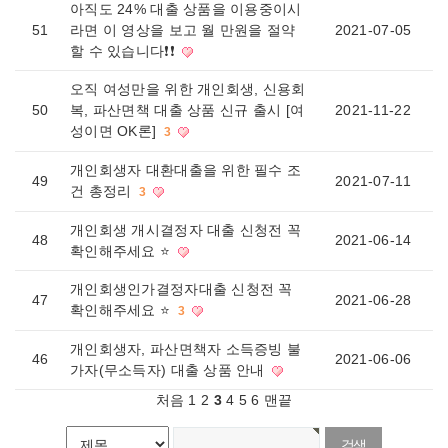
아직도 24% 대출 상품을 이용중이시
51
라면 이 영상을 보고 월 만원을 절약
2021-07-05
할 수 있습니다❗❗
오직 여성만을 위한 개인회생, 신용회
50
복, 파산면책 대출 상품 신규 출시 [여
2021-11-22
성이면 OK론]
3
개인회생자 대환대출을 위한 필수 조
49
2021-07-11
건 총정리
3
개인회생 개시결정자 대출 신청전 꼭
48
2021-06-14
확인해주세요 ⭐
개인회생인가결정자대출 신청전 꼭
47
2021-06-28
확인해주세요 ⭐
3
개인회생자, 파산면책자 소득증빙 불
46
2021-06-06
가자(무소득자) 대출 상품 안내
처음
1
2
3
4
5
6
맨끝
게시물 검색