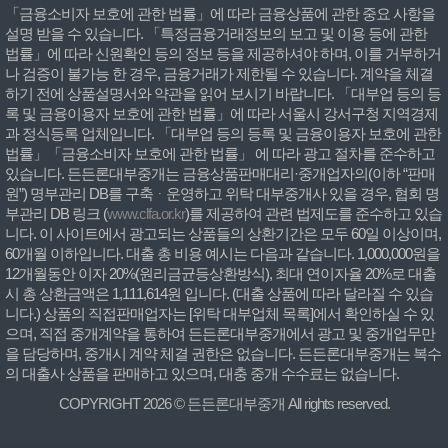
「금융소비자 보호에 관한 법률」에 따라 금융상품에 관한 중요 사항을
설명 받을 수 있습니다. 「특정금융거래정보의 보고 및 이용 등에 관한
법률」에 따라 신원확인 등의 정보 등을 제공하셔야 하며, 이를 거부하거
나 검증이 불가능 한 경우, 금융거래가 제한될 수 있습니다. 계약을 체결
하기 전에 상품설명서와 약관을 읽어 보시기 바랍니다. 「대부업 등의 등
록 및 금융이용자 보호에 관한 법률」에 따라 서울시 강서구청 지역경제
과 정식등록 업체입니다. 「대부업 등의 등록 및 금융이용자 보호에 관한
법률」「금융소비자 보호에 관한 법률」 에 따라 광고 절차를 준수하고
있습니다. 든든론대부중개는 금융상품판매대리·중개업자의(이하 “판매
원”) 명부관리 DB를 구축ᆞ운영하고 위탁 대부중개사 있을 경우, 협회 명
부관리 DB 링크 (
www.clfa.or.kr
)를 제공하여 관련 법제도를 준수하고 있습
니다. 이 사이트에서 광고되는 상품들의 상환기간은 모두 60일 이상이며,
60개월 이하입니다. 대출 총 비용 예시는 다음과 같습니다. 1,000,000원을
12개월동안 이자 20%(원리금균등상환방식), 최대 연이자율 20%로 대출
시 총 상환금액은 1,111,614원 입니다. (대출 상품에 따라 달라질 수 있습
니다.) 상품의 직접판매업자는 [위탁 대부업체 목록]에서 확인하실 수 있
으며, 직접 중개계약을 통하여 든든론대부중개에서 광고 및 중개업무만
을 담당하며, 중개시 계약 체결 권한은 없습니다. 든든론대부중개는 복수
의 대출사 상품을 판매하고 있으며, 대충 중개 수수료는 없습니다.
COPYRIGHT 2026 © 든든론대부중개 All rights reserved.