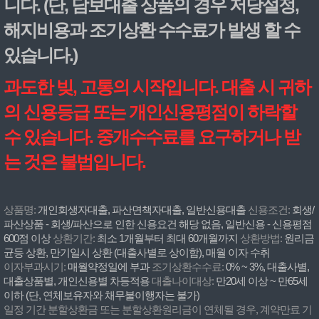
니다. (단, 담보대출 상품의 경우 저당설정,
해지비용과 조기상환 수수료가 발생 할 수
있습니다.)
과도한 빚, 고통의 시작입니다. 대출 시 귀하
의 신용등급 또는 개인신용평점이 하락할
수 있습니다. 중개수수료를 요구하거나 받
는 것은 불법입니다.
상품명:
개인회생자대출, 파산면책자대출, 일반신용대출
신용조건:
회생/
파산상품 - 회생/파산으로 인한 신용요건 해당 없음, 일반신용 - 신용평점
600점 이상
상환기간:
최소 1개월부터 최대 60개월까지
상환방법:
원리금
균등 상환, 만기일시 상환 (대출사별로 상이함), 매월 이자 수취
이자부과시기:
매월약정일에 부과
조기상환수수료:
0% ~ 3%, 대출사별,
대출상품별, 개인신용별 차등적용
대출나이대상:
만20세 이상 ~ 만65세
이하 (단, 연체보유자와 채무불이행자는 불가)
일정 기간 분할상환금 또는 분할상환원리금이 연체될 경우, 계약만료 기