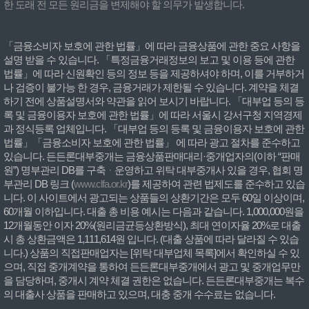
한 도래 전 모든 원리금을 변제해야 할 의무가 발생합니다.
「금융소비자 보호에 관한 법률」에 따라 금융상품에 관한 중요 사항을
설명 받을 수 있습니다. 「특정금융거래정보의 보고 및 이용 등에 관한
법률」에 따라 신원확인 등의 정보 등을 제공하셔야 하며, 이를 거부하거
나 검증이 불가능 한 경우, 금융거래가 제한될 수 있습니다. 계약을 체결
하기 전에 상품설명서와 약관을 읽어 보시기 바랍니다. 「대부업 등의 등
록 및 금융이용자 보호에 관한 법률」에 따라 서울시 강서구청 지역경제
과 정식등록 업체입니다. 「대부업 등의 등록 및 금융이용자 보호에 관한
법률」「금융소비자 보호에 관한 법률」 에 따라 광고 절차를 준수하고
있습니다. 든든론대부중개는 금융상품판매대리·중개업자의(이하 “판매
원”) 명부관리 DB를 구축ᆞ운영하고 위탁 대부중개사 있을 경우, 협회 명
부관리 DB 링크 (
www.clfa.or.kr
)를 제공하여 관련 법제도를 준수하고 있습
니다. 이 사이트에서 광고되는 상품들의 상환기간은 모두 60일 이상이며,
60개월 이하입니다. 대출 총 비용 예시는 다음과 같습니다. 1,000,000원을
12개월동안 이자 20%(원리금균등상환방식), 최대 연이자율 20%로 대출
시 총 상환금액은 1,111,614원 입니다. (대출 상품에 따라 달라질 수 있습
니다.) 상품의 직접판매업자는 [위탁 대부업체 목록]에서 확인하실 수 있
으며, 직접 중개계약을 통하여 든든론대부중개에서 광고 및 중개업무만
을 담당하며, 중개시 계약 체결 권한은 없습니다. 든든론대부중개는 복수
의 대출사 상품을 판매하고 있으며, 대충 중개 수수료는 없습니다.