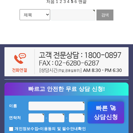
처음
1
2
3
4
5
6
맨끝
게시물 검색
빠르고 안전한 무료 상담 신청!
이름
빠른 🚀
상담신청
-
-
연락처
개인정보수집•이용동의 및 필수안내확인