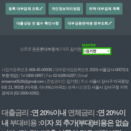
등록 대부업체 조회🔗
개인정보처리방침
위탁 대부업체 목록
대출상담 전 필수 확인사항
대부금융판매원 명부조회🔗
상호명
든든론대부중개
| 대표
김기찬
사업자등록번호
668-45-00938
| 대부중개업등록번호
2023-서울강서-0007(대
부중개업)
| Tel
1800-0897
| Fax
02-6280-6287
| Email
emsems0528@gmail.com
| 준법관리인
김기찬
| 주소
서울시 강서구 마곡중앙
6로 21, 903호 (마곡동, 이너매스마곡1)
| 등록시도명칭
서울시 강서구청 지역
경제과 (02-2600-6282)
대출금리 :
연 20%이내
연체금리 :
연 20%이
내
부대비용 :
이자 외 추가(부대)비용은 없습